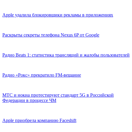
Apple удалила блокировщики рекламы в приложениях
Раскрыты секреты телефона Nexus 6P от Google
Радио Beats 1: статистика трансляций и жалобы пользователей
Радио «Рокс» прекратило FM-вещание
МТС и нокиа протестируют стандарт 5G в Российской
Федерации в процессе ЧМ
Apple приобрела компанию Faceshift