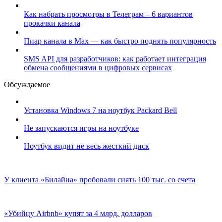
Как набрать просмотры в Телеграм – 6 вариантов
прокачки канала
Пиар канала в Max — как быстро поднять популярность
SMS API для разработчиков: как работает интеграция
обмена сообщениями в цифровых сервисах
Обсуждаемое
Установка Windows 7 на ноутбук Packard Bell
Не запускаются игры на ноутбуке
Ноутбук видит не весь жесткий диск
У клиента «Билайна» пробовали снять 100 тыс. со счета
«Убийцу Airbnb» купят за 4 млрд. долларов