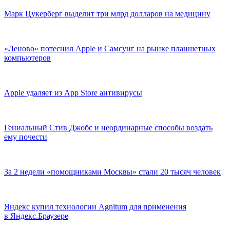
Марк Цукерберг выделит три млрд долларов на медицину
«Леново» потеснил Apple и Самсунг на рынке планшетных
компьютеров
Apple удаляет из App Store антивирусы
Гениальный Стив Джобс и неординарные способы воздать
ему почести
За 2 недели «помощниками Москвы» стали 20 тысяч человек
Яндекс купил технологии Agnitum для применения
в Яндекс.Браузере