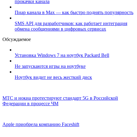
прокачки канала
Пиар канала в Max — как быстро поднять популярность
SMS API для разработчиков: как работает интеграция
обмена сообщениями в цифровых сервисах
Обсуждаемое
Установка Windows 7 на ноутбук Packard Bell
Не запускаются игры на ноутбуке
Ноутбук видит не весь жесткий диск
МТС и нокиа протестируют стандарт 5G в Российской
Федерации в процессе ЧМ
Apple приобрела компанию Faceshift