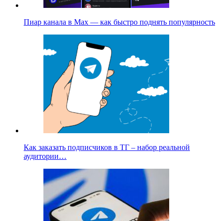
Пиар канала в Max — как быстро поднять популярность
Как заказать подписчиков в ТГ – набор реальной
аудитории…