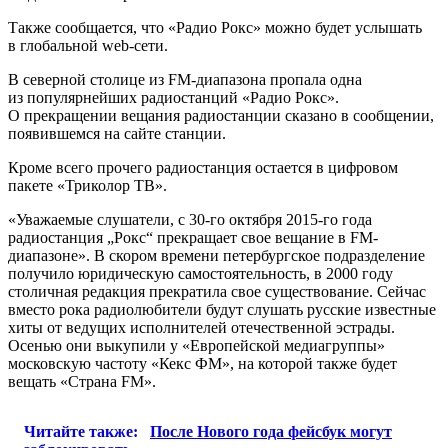
Также сообщается, что «Радио Рокс» можно будет услышать
в глобальной web-сети.
В северной столице из FM-диапазона пропала одна
из популярнейших радиостанций «Радио Рокс».
О прекращении вещания радиостанции сказано в сообщении,
появившемся на сайте станции.
Кроме всего прочего радиостанция остается в цифровом
пакете «Триколор ТВ».
«Уважаемые слушатели, с 30-го октября 2015-го года
радиостанция „Рокс“ прекращает свое вещание в FM-
диапазоне». В скором времени петербургское подразделение
получило юридическую самостоятельность, в 2000 году
столичная редакция прекратила свое существование. Сейчас
вместо рока радиолюбители будут слушать русские известные
хиты от ведущих исполнителей отечественной эстрады.
Осенью они выкупили у «Европейской медиагруппы»
московскую частоту «Кекс ФМ», на которой также будет
вещать «Страна FM».
Читайте также:
После Нового года фейсбук могут