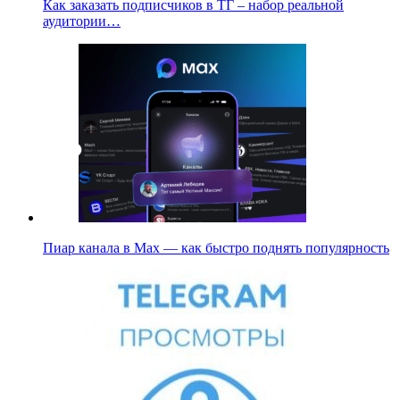
Как заказать подписчиков в ТГ – набор реальной
аудитории…
Пиар канала в Max — как быстро поднять популярность