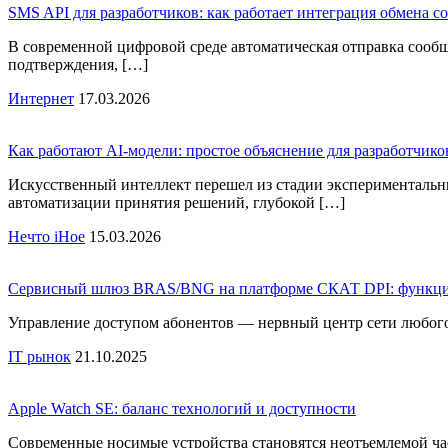
SMS API для разработчиков: как работает интеграция обмена 
В современной цифровой среде автоматическая отправка сообще
подтверждения, […]
Интернет
17.03.2026
Как работают AI-модели: простое объяснение для разработчико
Искусственный интеллект перешел из стадии экспериментальн
автоматизации принятия решений, глубокой […]
Нечто iНое
15.03.2026
Сервисный шлюз BRAS/BNG на платформе СКАТ DPI: функции,
Управление доступом абонентов — нервный центр сети любого
IT рынок
21.10.2025
Apple Watch SE: баланс технологий и доступности
Современные носимые устройства становятся неотъемлемой час