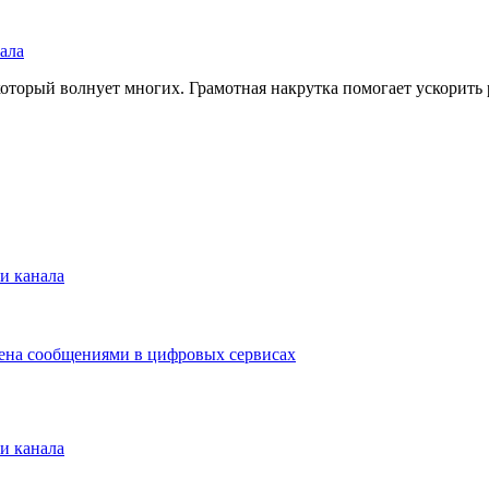
ала
который волнует многих. Грамотная накрутка помогает ускорить 
и канала
мена сообщениями в цифровых сервисах
и канала