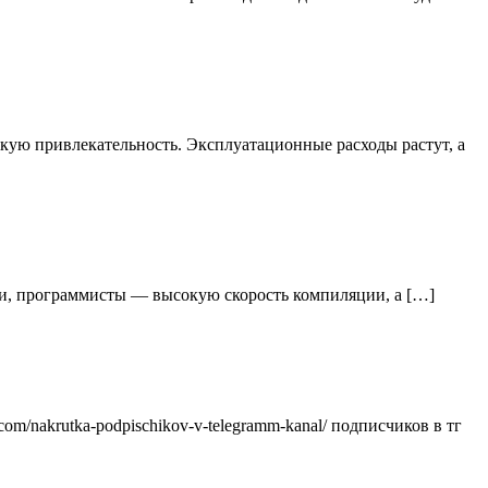
ую привлекательность. Эксплуатационные расходы растут, а
ачи, программисты — высокую скорость компиляции, а […]
om/nakrutka-podpischikov-v-telegramm-kanal/ подписчиков в тг