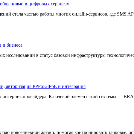
сообщениями в цифровых сервисах
ний стала частью работы многих онлайн-сервисов, где SMS API 
в и бизнеса
ых исследований в статус базовой инфраструктуры технологиче
 авторизация PPPoE/IPoE и интеграция
 интернет-провайдера. Ключевой элемент этой системы — BRAS 
тью повседневной жизни, помогая контролировать здоровье, ост