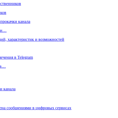
иков
чки…
 в…
и канала
мена сообщениями в цифровых сервисах