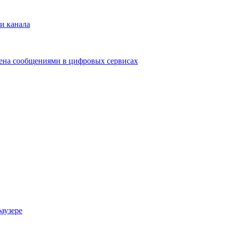
и канала
мена сообщениями в цифровых сервисах
аузере