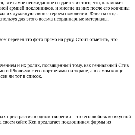
все самое неожиданное создается из того, что, как может
омной армией поклонников, и многие из них после его кончины
л их духовную связь с героем поколений. Фанаты отца-
спользуя для этого весьма неординарные материалы.
ом перевел это фото прямо на руку. Стоит отметить, что
ючением и их ролик, посвященный тому, как гениальный Стив
 и iPhone-ми с его портретами на экране, а в самом конце
сен ли тот в список.
ых пристрастия в одном творении – это его любовь ко вкусной
на своем сайте Ken предлагает поклонникам фирмы из