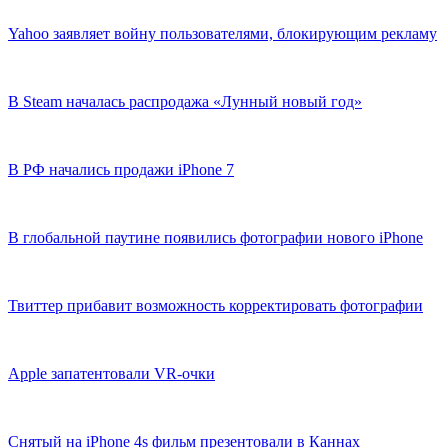
Yahoo заявляет войну пользователями, блокирующим рекламу
В Steam началась распродажа «Лунный новый год»
В РФ начались продажи iPhone 7
В глобальной паутине появились фотографии нового iPhone
Твиттер прибавит возможность корректировать фотографии
Apple запатентовали VR-очки
Снятый на iPhone 4s фильм презентовали в Каннах