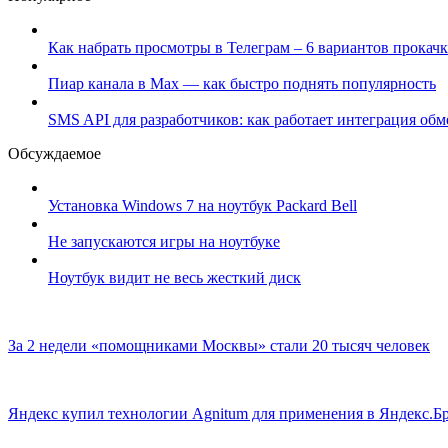
Как набрать просмотры в Телеграм – 6 вариантов прокачк
Пиар канала в Max — как быстро поднять популярность
SMS API для разработчиков: как работает интеграция об
Обсуждаемое
Установка Windows 7 на ноутбук Packard Bell
Не запускаются игры на ноутбуке
Ноутбук видит не весь жесткий диск
За 2 недели «помощниками Москвы» стали 20 тысяч человек
Яндекс купил технологии Agnitum для применения в Яндекс.Бр