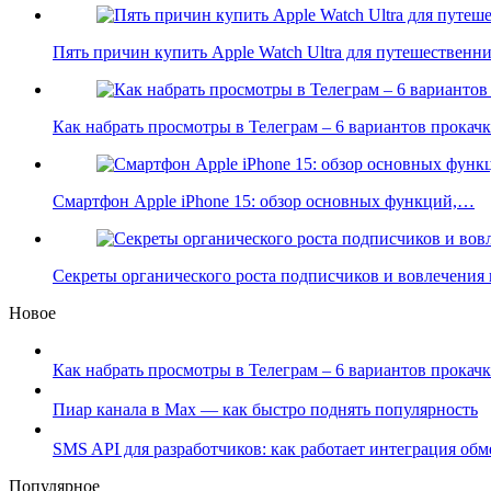
Пять причин купить Apple Watch Ultra для путешественн
Как набрать просмотры в Телеграм – 6 вариантов прока
Смартфон Apple iPhone 15: обзор основных функций,…
Секреты органического роста подписчиков и вовлечения
Новое
Как набрать просмотры в Телеграм – 6 вариантов прокачк
Пиар канала в Max — как быстро поднять популярность
SMS API для разработчиков: как работает интеграция об
Популярное