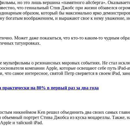
ьмы, но это лишь вершина «памятного айсберга». Оказывается, 
 известно, что гениальный Стив Джобс при жизни обзавелся огр
динарным образом, который бы максимально ярко демонстрирова
ину богатым воображением, и выражают свое к нему уважение, и
ично. Может даже показаться, что кто-то каким-то чудным образ
стичных татуировках.
ые мультфильмы о резонансных мировых событиях. Не стал искл
снователя компании Apple, которые освещают себе путь iPad-ами
что самое интересное, святой Петр сверяется в своем iPad, зане
практически на 80% в первый раз за два года
простым никнеймом Ken решил объединить два своих самых главн
 и объемный портрет Стива Джобса из куска моцареллы. Также, 
Apple и тайский iPad.