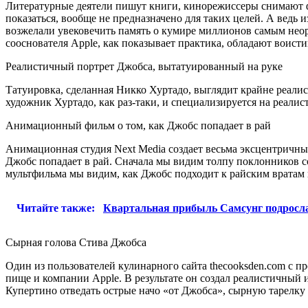
Литературные деятели пишут книги, кинорежиссеры снимают фил
показаться, вообще не предназначено для таких целей. А ведь
возжелали увековечить память о кумире миллионов самым неор
сооснователя Apple, как показывает практика, обладают воист
Реалистичный портрет Джобса, вытатуированный на руке
Татуировка, сделанная Никко Хуртадо, выглядит крайне реалист
художник Хуртадо, как раз-таки, и специализируется на реали
Анимационный фильм о том, как Джобс попадает в рай
Анимационная студия Next Media создает весьма эксцентричн
Джобс попадает в рай. Сначала мы видим толпу поклонников соо
мультфильма мы видим, как Джобс подходит к райским вратам и, 
Читайте также:
Квартальная прибыль Самсунг подросла 
Сырная голова Стива Джобса
Один из пользователей кулинарного сайта thecooksden.com с 
пище и компании Apple. В результате он создал реалистичный
Купертино отведать острые начо «от Джобса», сырную тарелку 