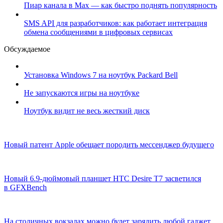
Пиар канала в Max — как быстро поднять популярность
SMS API для разработчиков: как работает интеграция
обмена сообщениями в цифровых сервисах
Обсуждаемое
Установка Windows 7 на ноутбук Packard Bell
Не запускаются игры на ноутбуке
Ноутбук видит не весь жесткий диск
Новый патент Apple обещает породить мессенджер будущего
Новый 6.9-дюймовый планшет HTC Desire T7 засветился
в GFXBench
На столичных вокзалах можно будет зарядить любой гаджет