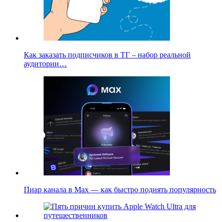
Как заказать подписчиков в ТГ – набор реальной
аудитории…
Пиар канала в Max — как быстро поднять популярность