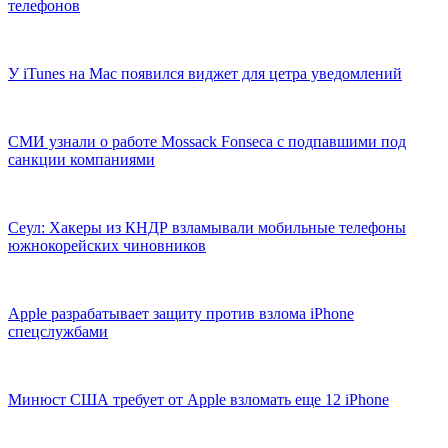
телефонов
У iTunes на Mac появился виджет для цетра уведомлений
СМИ узнали о работе Mossack Fonseca с подпавшими под
санкции компаниями
Сеул: Хакеры из КНДР взламывали мобильные телефоны
южнокорейских чиновников
Apple разрабатывает защиту против взлома iPhone
спецслужбами
Минюст США требует от Apple взломать еще 12 iPhone