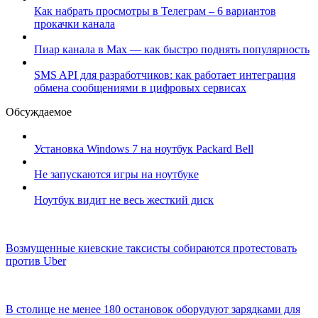
Как набрать просмотры в Телеграм – 6 вариантов
прокачки канала
Пиар канала в Max — как быстро поднять популярность
SMS API для разработчиков: как работает интеграция
обмена сообщениями в цифровых сервисах
Обсуждаемое
Установка Windows 7 на ноутбук Packard Bell
Не запускаются игры на ноутбуке
Ноутбук видит не весь жесткий диск
Возмущенные киевские таксисты собираются протестовать
против Uber
В столице не менее 180 остановок оборудуют зарядками для