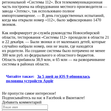
региональной «Системы 112». Вся телекоммуникационная
часть построена на оборудовании местного производителя —
завода «Элтекс», так использовано полное
импортозамещение. — В день государственных испытаний,
когда мы открыли номер «112», было зафиксировано 1470
звонков.
Как информирует pr-служба руководства Новосибирской
области, тестирования «Системы 112» проходили в области 21
и 22 декабря. — Были звонки и от маленьких детей, которые
случайно набрали номер, они не знали, где находятся
их родители. На создание системы было потрачено не менее
300 млн руб. из федерального и областного бюджетов.
Область прибавила 38,9 млн, и 65 млн — на разворачивание
системы в районах области.
Читайте также:
За 5 дней до iOS 9 обновилась
половина устройств Apple
Не пропусти самое интересное!
Подписывайтесь на нас в
Facebook
и
Вконтакте!
Добавить комментарий