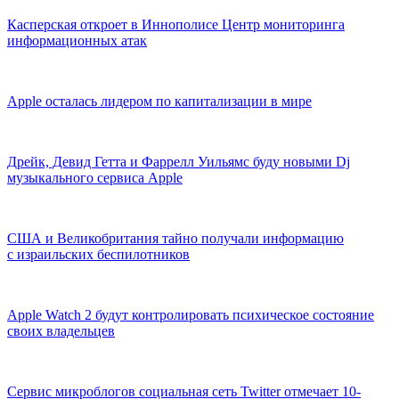
Касперская откроет в Иннополисе Центр мониторинга
информационных атак
Apple осталась лидером по капитализации в мире
Дрейк, Девид Гетта и Фаррелл Уильямс буду новыми Dj
музыкального сервиса Apple
США и Великобритания тайно получали информацию
с израильских беспилотников
Apple Watch 2 будут контролировать психическое состояние
своих владельцев
Сервис микроблогов социальная сеть Twitter отмечает 10-