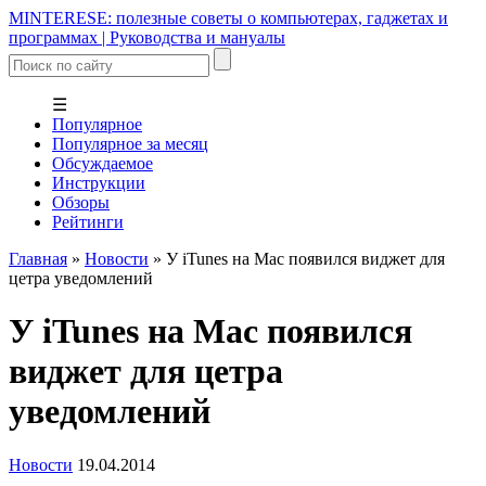
MINTERESE: полезные советы о компьютерах, гаджетах и
программах | Руководства и мануалы
☰
Популярное
Популярное за месяц
Обсуждаемое
Инструкции
Обзоры
Рейтинги
Главная
»
Новости
»
У iTunes на Mac появился виджет для
цетра уведомлений
У iTunes на Mac появился
виджет для цетра
уведомлений
Новости
19.04.2014