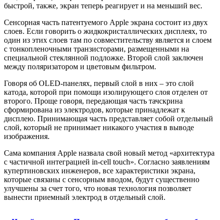
быстрой, также, экран теперь реагирует и на меньший вес.
Сенсорная часть патентуемого Apple экрана состоит из двух
слоев. Если говорить о жидкокристаллических дисплеях, то
один из этих слоев там по совместительству является и слоем
с тонкопленочными транзисторами, размещенными на
специальной стеклянной подложке. Второй слой заключен
между поляризатором и цветовым фильтром.
Говоря об OLED-панелях, первый слой в них – это слой
катода, которой при помощи изолирующего слоя отделен от
второго. Проще говоря, передающая часть тачскрина
сформирована из электродов, которые принадлежат к
дисплею. Принимающая часть представляет собой отдельный
слой, который не принимает никакого участия в выводе
изображения.
Сама компания Apple назвала свой новый метод «архитектура
с частичной интеграцией in-cell touch». Согласно заявлениям
купертиновских инженеров, все характеристики экрана,
которые связаны с сенсорным вводом, будут существенно
улучшены за счет того, что новая технология позволяет
вынести приемный электрод в отдельный слой.