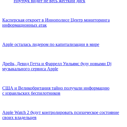
Ноутбук видит не весь жесткий диск
Касперская откроет в Иннополисе Центр мониторинга
информационных атак
Apple осталась лидером по капитализации в мире
Дрейк, Девид Гетта и Фаррелл Уильямс буду новыми Dj
музыкального сервиса Apple
США и Великобритания тайно получали информацию
с израильских беспилотников
Apple Watch 2 будут контролировать психическое состояние
своих владельцев