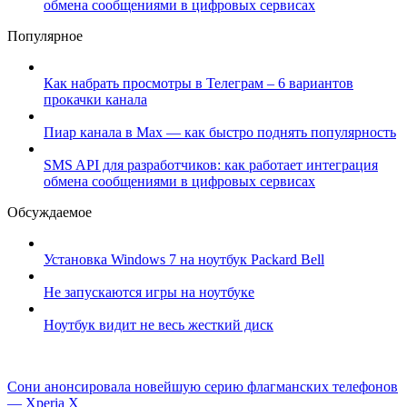
обмена сообщениями в цифровых сервисах
Популярное
Как набрать просмотры в Телеграм – 6 вариантов
прокачки канала
Пиар канала в Max — как быстро поднять популярность
SMS API для разработчиков: как работает интеграция
обмена сообщениями в цифровых сервисах
Обсуждаемое
Установка Windows 7 на ноутбук Packard Bell
Не запускаются игры на ноутбуке
Ноутбук видит не весь жесткий диск
Сони анонсировала новейшую серию флагманских телефонов
— Xperia X