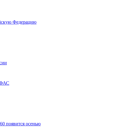
сийскую Федерацию
сии
 ФАС
60 появится осенью