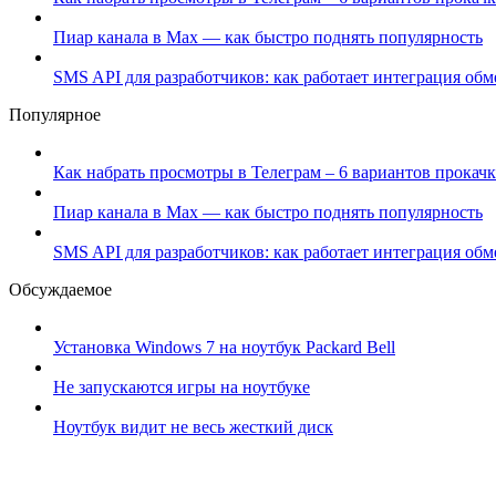
Пиар канала в Max — как быстро поднять популярность
SMS API для разработчиков: как работает интеграция об
Популярное
Как набрать просмотры в Телеграм – 6 вариантов прокачк
Пиар канала в Max — как быстро поднять популярность
SMS API для разработчиков: как работает интеграция об
Обсуждаемое
Установка Windows 7 на ноутбук Packard Bell
Не запускаются игры на ноутбуке
Ноутбук видит не весь жесткий диск