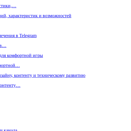
истики,…
 в…
мфортной…
 контенту…
и канала