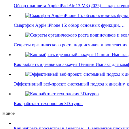
Обзор планшета Apple iPad Air 13 M3 (2025) — характер
Смартфон Apple iPhone 15: обзор основных функций,…
Секреты органического роста подписчиков и вовлечения
Как выбрать идеальный аккаунт Геншин Импакт для ко
Эффективный веб-проект: системный подход к дизайну,
Как работает технология 3D-туров
Новое
Как набрать просмотры в Телеграм – 6 вариантов прокачк