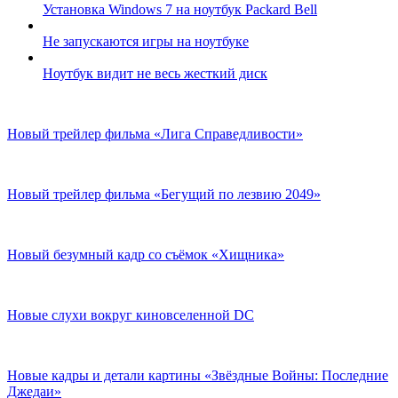
Установка Windows 7 на ноутбук Packard Bell
Не запускаются игры на ноутбуке
Ноутбук видит не весь жесткий диск
Новый трейлер фильма «Лига Справедливости»
Новый трейлер фильма «Бегущий по лезвию 2049»
Новый безумный кадр со съёмок «Хищника»
Новые слухи вокруг киновселенной DC
Новые кадры и детали картины «Звёздные Войны: Последние
Джедаи»