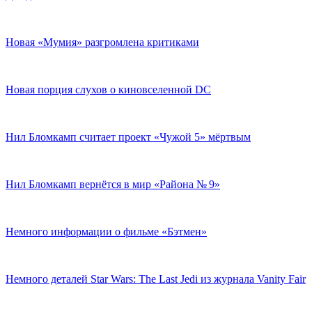
Новая «Мумия» разгромлена критиками
Новая порция слухов о киновселенной DC
Нил Бломкамп считает проект «Чужой 5» мёртвым
Нил Бломкамп вернётся в мир «Района № 9»
Немного информации о фильме «Бэтмен»
Немного деталей Star Wars: The Last Jedi из журнала Vanity Fair