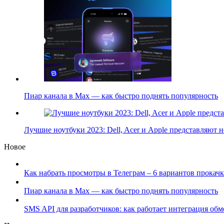
Пиар канала в Max — как быстро поднять популярность
Лучшие ноутбуки 2023: Dell, Acer и Apple представляют
Новое
Как набрать просмотры в Телеграм – 6 вариантов прокачк
Пиар канала в Max — как быстро поднять популярность
SMS API для разработчиков: как работает интеграция об