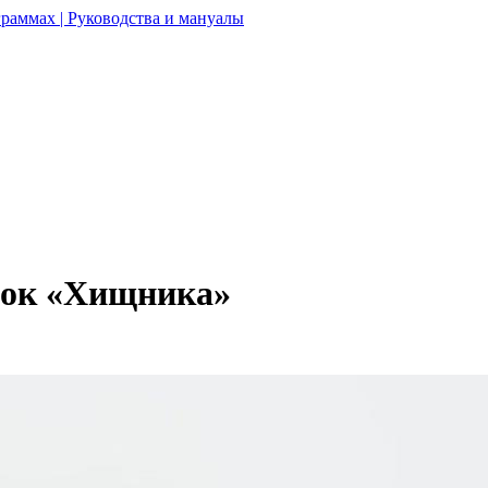
раммах | Руководства и мануалы
мок «Хищника»