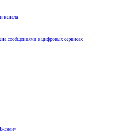
и канала
мена сообщениями в цифровых сервисах
Джедаи»