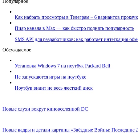
Популярное
Как набрать просмотры в Телеграм – 6 вариантов прокачк
Пиар канала в Max — как быстро поднять популярность
SMS API для разработчиков: как работает интеграция об
Обсуждаемое
Установка Windows 7 на ноутбук Packard Bell
Не запускаются игры на ноутбуке
Ноутбук видит не весь жесткий диск
Новые слухи вокруг киновселенной DC
Новые кадры и детали картины «Звёздные Войны: Последние 