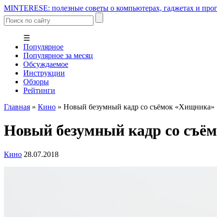
MINTERESE: полезные советы о компьютерах, гаджетах и прог
☰
Популярное
Популярное за месяц
Обсуждаемое
Инструкции
Обзоры
Рейтинги
Главная
»
Кино
»
Новый безумный кадр со съёмок «Хищника»
Новый безумный кадр со съё
Кино
28.07.2018