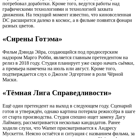
потребовал доработки. Кроме того, ведутся работы над
графическими технологиями и технологией захвата
движения. На текущий момент известно, что киновселенная
DC расширится далеко в космос, а в фильме появятся фонари
разных цветов.
«Сирены Готэма»
Фильм Дэвида Эйра, создающийся под продюсерским
надзором Марго Робби, является главным претендентом на
релиз в 2018 году. Студия планирует уже скоро начать сьёмки,
а премьера намечена на июль или август. Кроме того,
подтверждается слух о Джоэле Эдгертоне в роли Чёрной
Маски.
«Тёмная Лига Справедливости»
Ещё один претендент на выход в следующем году. Сценарий
готов и утверждён, однако картина потеряла режиссёра в шаге
от старта производства. Студия спешно ищет замену Дагу
Лайману, рассматривается несколько кандидатов. Ранее
ходили слухи, что Warner присматривается к Андресу
Мускетти. Неясно остаётся и ситуация с названием фильма, за