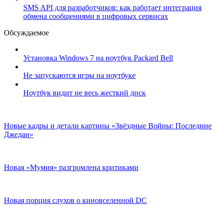
SMS API для разработчиков: как работает интеграция
обмена сообщениями в цифровых сервисах
Обсуждаемое
Установка Windows 7 на ноутбук Packard Bell
Не запускаются игры на ноутбуке
Ноутбук видит не весь жесткий диск
Новые кадры и детали картины «Звёздные Войны: Последние
Джедаи»
Новая «Мумия» разгромлена критиками
Новая порция слухов о киновселенной DC