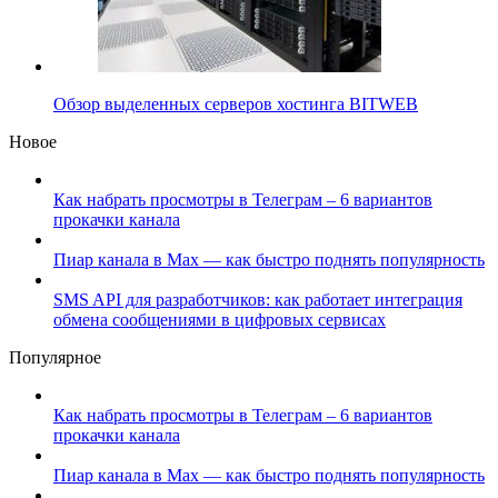
Обзор выделенных серверов хостинга BITWEB
Новое
Как набрать просмотры в Телеграм – 6 вариантов
прокачки канала
Пиар канала в Max — как быстро поднять популярность
SMS API для разработчиков: как работает интеграция
обмена сообщениями в цифровых сервисах
Популярное
Как набрать просмотры в Телеграм – 6 вариантов
прокачки канала
Пиар канала в Max — как быстро поднять популярность