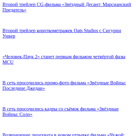
Второй трейлер CG-фильма «Звёздный Десант: Марсианский
Предатель»
Второй трейлер короткометражек Oats Studios с Сигурни
Уивер
«Человек-Паук 2» станет первым фильмом четвёртой фазы
MCU
В сеть просочились промо-фото фильма «Звёздные Войны:
Последние Джедаи»
В сеть просочились кадры со съёмок фильма «Звёздные
Войны: Соло»
Возвращение лицехвата в новом отрывке фильма «Чужой: