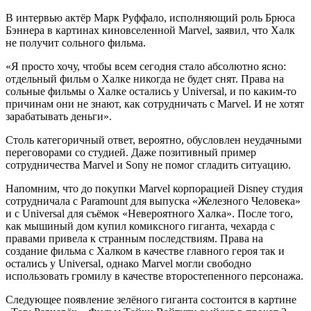
В интервью актёр Марк Руффало, исполняющий роль Брюса
Бэннера в картинах киновселенной Marvel, заявил, что Халк
не получит сольного фильма.
«Я просто хочу, чтобы всем сегодня стало абсолютно ясно:
отдельный фильм о Халке никогда не будет снят. Права на
сольные фильмы о Халке остались у Universal, и по каким-то
причинам они не знают, как сотрудничать с Marvel. И не хотят
зарабатывать деньги».
Столь категоричный ответ, вероятно, обусловлен неудачными
переговорами со студией. Даже позитивный пример
сотрудничества Marvel и Sony не помог сгладить ситуацию.
Напомним, что до покупки Marvel корпорацией Disney студия
сотрудничала с Paramount для выпуска «Железного Человека»
и с Universal для съёмок «Невероятного Халка». После того,
как мышиный дом купил комиксного гиганта, чехарда с
правами привела к странным последствиям. Права на
создание фильма с Халком в качестве главного героя так и
остались у Universal, однако Marvel могли свободно
использовать громилу в качестве второстепенного персонажа.
Следующее появление зелёного гиганта состоится в картине