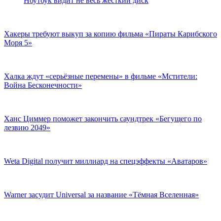
Ноутбук видит не весь жесткий диск
Хакеры требуют выкуп за копию фильма «Пираты Карибского
Моря 5»
Халка ждут «серьёзные перемены» в фильме «Мстители:
Война Бесконечности»
Ханс Циммер поможет закончить саундтрек «Бегущего по
лезвию 2049»
Weta Digital получит миллиард на спецэффекты «Аватаров»
Warner засудит Universal за название «Тёмная Вселенная»