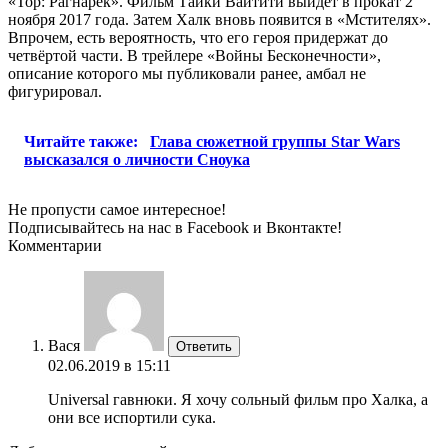
«Тор: Рагнарёк». Фильм Тайки Вайтити выйдет в прокат 2
ноября 2017 года. Затем Халк вновь появится в «Мстителях».
Впрочем, есть вероятность, что его героя придержат до
четвёртой части. В трейлере «Войны Бесконечности»,
описание которого мы публиковали ранее, амбал не
фигурировал.
Читайте также:
Глава сюжетной группы Star Wars
высказался о личности Сноука
Не пропусти самое интересное!
Подписывайтесь на нас в
Facebook
и
Вконтакте!
Комментарии
Вася
Ответить
02.06.2019 в 15:11
Universal гавнюки. Я хочу сольный фильм про Халка, а
они все испортили сука.