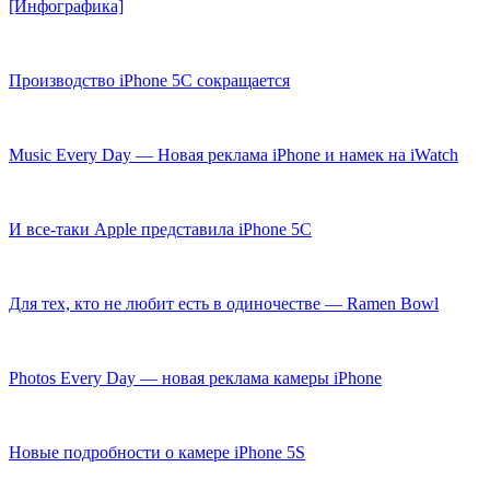
[Инфографика]
Производство iPhone 5C сокращается
Music Every Day — Новая реклама iPhone и намек на iWatch
И все-таки Apple представила iPhone 5C
Для тех, кто не любит есть в одиночестве — Ramen Bowl
Photos Every Day — новая реклама камеры iPhone
Новые подробности о камере iPhone 5S