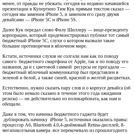
менее, от правды не убежать: сегодня на недавно начавшейся
презентации в Купертино Тим Кук прямым текстом сказал —
сегодня мы заменим iPhone 5, и заменим его сразу двумя
девайсами — iPhone 5C и iPhone 5S.
Далее Кук передал слово Филу Шиллеру — вице-президенту
корпорации, который продемонстрировал публике тот самый
бюджетный iPhone 5C, слухи о котором вызвали такие
большие противоречия в яблочном мире.
Кстати, источники слухов не солгали нам как по поводу
самого бюджетного смартфона от Apple, так и по поводу его
названия, да и с цветовой гаммой ресурсы не прогадали —
бюджетный яблочный коммуникатор был представлен в
зеленой и белой, а также синей, красной и желтой расцветках.
Естественно, нужно сказать пару слов и о корпусе девайса (об
этом было немало сказано в течение этого года ожидания
релиза) — он действительно из поликарбоната, как нам и
обещали.
Даже в том, что начинка бюджетного гаджета будет
дублировать начинку iPhone 5, источники оказались правы:
процессор А6, Bluetooth 4.0,4-дюймовый Retina-дисплей, 8-
мегапиксельная камера -все перекочевало из прошлогоднего