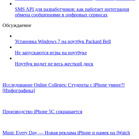
SMS API для разработчиков: как работает интеграция
обмена сообщениями в цифровых сервисах
Обсуждаемое
Установка Windows 7 на ноутбук Packard Bell
Не запускаются игры на ноутбуке
Ноутбук видит не весь жесткий диск
Исследование Online Colleges: Студенты с iPhone умнее?!
[Инфографика]
Производство iPhone 5C сокращается
Music Every Day — Новая реклама iPhone и намек на iWatch