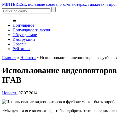
MINTERESE: полезные советы о компьютерах, гаджетах и прог
☰
Популярное
Популярное за месяц
Обсуждаемое
Инструкции
Обзоры
Рейтинги
Главная
»
Новости
»
Использование видеоповторов в футболе 
Использование видеоповторов
IFAB
Новости
07.07.2014
«Мы делаем все возможное, чтобы одобрить этот эксперимент 