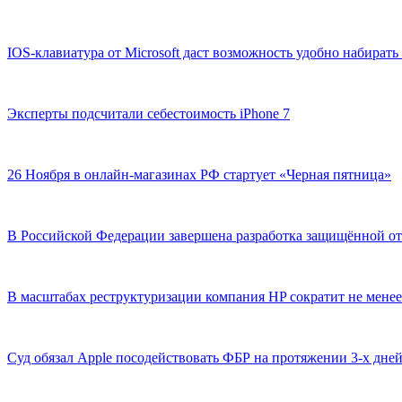
IOS-клавиатура от Microsoft даст возможность удобно набирать
Эксперты подсчитали себестоимость iPhone 7
26 Ноября в онлайн-магазинах РФ стартует «Черная пятница»
В Российской Федерации завершена разработка защищённой о
В масштабах реструктуризации компания HP сократит не менее
Суд обязал Apple посодействовать ФБР на протяжении 3-х дне