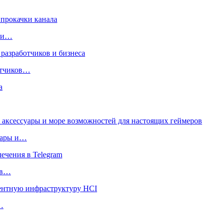
чки…
ботчиков…
суары и…
 в…
…