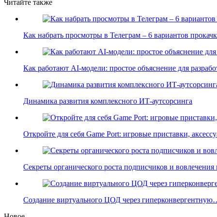
Читайте также
Как набрать просмотры в Телеграм – 6 вариантов прока
Как работают AI-модели: простое объяснение для разра
Динамика развития комплексного ИТ-аутсорсинга
Откройте для себя Game Port: игровые приставки, аксес
Секреты органического роста подписчиков и вовлечения
Создание виртуального ЦОД через гиперконвергентную
Новое