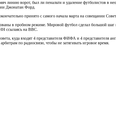
мяч линию ворот, был ли пенальти и удаление футболистов в не
ции Джонатан Форд.
окончательно принято с самого начала марта на совещании Сове
ьзованы в пробном режиме. Мировой футбол сделал большой шаг
НН ссылаясь на ВВС.
 совета, куда входят 4 представителя ФИФА и 4 представителя а
арбитрам по радиосвязи, чтобы не затягивать игровое время.