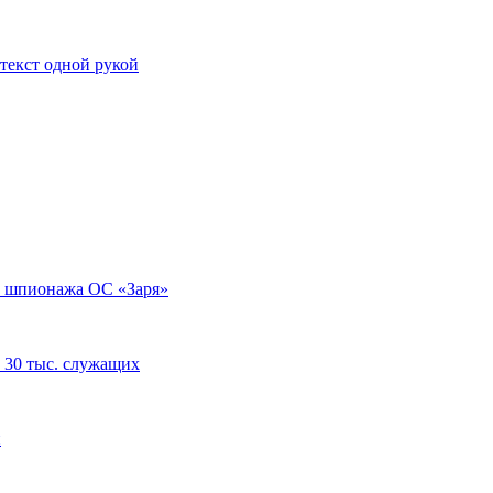
 текст одной рукой
т шпионажа ОС «Заря»
 30 тыс. служащих
й