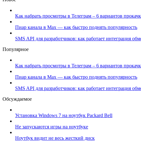
Как набрать просмотры в Телеграм – 6 вариантов прокачк
Пиар канала в Max — как быстро поднять популярность
SMS API для разработчиков: как работает интеграция об
Популярное
Как набрать просмотры в Телеграм – 6 вариантов прокачк
Пиар канала в Max — как быстро поднять популярность
SMS API для разработчиков: как работает интеграция об
Обсуждаемое
Установка Windows 7 на ноутбук Packard Bell
Не запускаются игры на ноутбуке
Ноутбук видит не весь жесткий диск