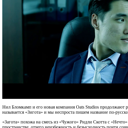
Нил Бломкамп и его новая компания Oats Studios продолжают 
называется «Зигота» и мы неспроста пишем название по-русск
«Загота» похожа на смесь из «Чужого» Ридли Скотта с «Нечто»
пространстве, отчего неизбежность и безысходность почти сочи