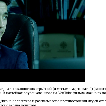
радовать поклонников серьёзной (и местами мерзковатой) фанта
и. В настойках опубликованного на YouTube фильма можно вклю
 Джона Карпентера и рассказывает о противостоянии людей отвр
тся с экрана монитора.