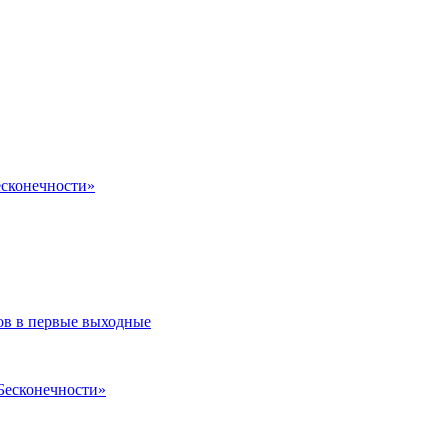
есконечности»
ов в первые выходные
Бесконечности»