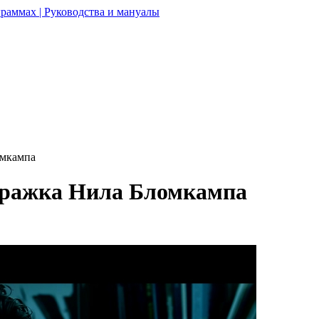
раммах | Руководства и мануалы
омкампа
тражка Нила Бломкампа