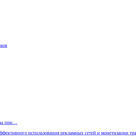
иков
нты при…