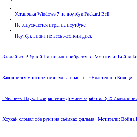
Установка Windows 7 на ноутбук Packard Bell
Не запускаются игры на ноутбуке
Ноутбук видит не весь жесткий диск
Злодей из «Чёрной Пантеры» пробрался в «Мстители: Война Б
Закончился многолетний суд за права на «Властелина Колец»
«Человек-Паук: Возвращение Домой» заработал $ 257 миллион
Хоукай сломал обе руки на съёмках фильма «Мстители: Война 