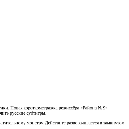
стики. Новая короткометражка режиссёра «Района № 9»
чить русские субтитры.
атительному монстру. Действите разворачивается в замкнутом