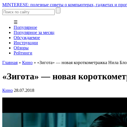
MINTERESE: полезные советы о компьютерах, гаджетах и прог
☰
Популярное
Популярное за месяц
Обсуждаемое
Инструкции
Обзоры
Рейтинги
Главная
»
Кино
»
«Зигота» — новая короткометражка Нила Бл
«Зигота» — новая короткоме
Кино
28.07.2018