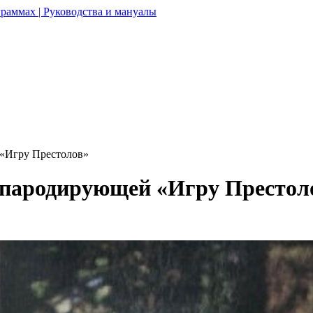
раммах | Руководства и мануалы
 «Игру Престолов»
, пародирующей «Игру Престол