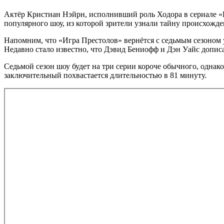
Актёр Кристиан Нэйрн, исполнивший роль Ходора в сериале «И
популярного шоу, из которой зрители узнали тайну происхожде
Напомним, что «Игра Престолов» вернётся с седьмым сезоном у
Недавно стало известно, что Дэвид Бениофф и Дэн Уайс дописа
Седьмой сезон шоу будет на три серии короче обычного, однак
заключительный похвастается длительностью в 81 минуту.