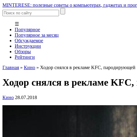
MINTERESE: полезные советы о компьютерах, гаджетах и прог
☰
Популярное
Популярное за месяц
Обсуждаемое
Инструкции
Обзоры
Рейтинги
Главная
»
Кино
»
Ходор снялся в рекламе KFC, пародирующей
Ходор снялся в рекламе KFC
Кино
28.07.2018