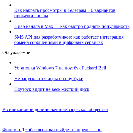
Как набрать просмотры в Телеграм – 6 вариантов
прокачки канала
Пиар канала в Max — как быстро поднять популярность
SMS API для разработчиков: как работает интеграция
обмена сообщениями в цифровых сервисах
Обсуждаемое
Установка Windows 7 на ноутбук Packard Bell
Не запускаются игры на ноутбуке
Ноутбук видит не весь жесткий диск
В силиконовой долине начинается раскол общества
Фильм о Джобсе все-таки выйдет в апреле — но