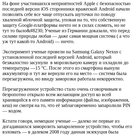
На фоне участившихся неприятностей Apple с безопасностью
последней версии iOS сторонники вражеской Android начали
позволять себе все чаще отпускать шуточки по поводу
хваленой яблочной защиты, уповая на то, что собственную
защиту Google-платформы ничто не в силах сломить, но не
тут то было&#8230; Ученые из Германии доказали, что перед
силами природы любая — даже самая мощная система ( а что
уж тут какой-то Android) — ничто.
Эксперимент ученые провели на Samsung Galaxy Nexus с
установленной последней версией Android, который
безжалостно засунули в морозильную камеру и охладили до
температуры —15 °С. После этого из смартфона вынули
аккумулятор и тут же вернули его на место — система была
перезагружена, но ввиду заморозки работала некорректно.
Перезагруженное устройство стало очень сговорчивым и
безропотно открыло всем желающим доступ ко всей
хранящийся в его памяти информации (файлы, изображения,
кеш) не смотря на то, что её заблаговременно запаролили PIN
— кодом.
Кстати говоря, немецкие ученые — далеко не первые из
догадавшихся заморозить запароленное устройство, чтобы его
взломать — в далеком 2008 году данная экзекуция была