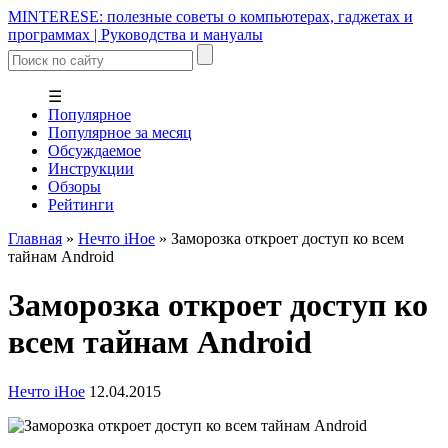
MINTERESE: полезные советы о компьютерах, гаджетах и
программах | Руководства и мануалы
☰
Популярное
Популярное за месяц
Обсуждаемое
Инструкции
Обзоры
Рейтинги
Главная
»
Нечто iНое
»
Заморозка откроет доступ ко всем
тайнам Android
Заморозка откроет доступ ко
всем тайнам Android
Нечто iНое
12.04.2015