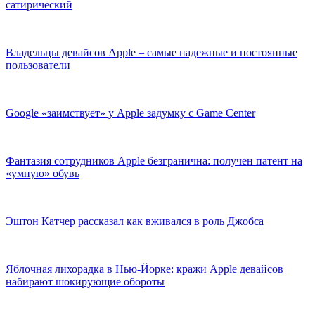
сатирический
Владельцы девайсов Apple – самые надежные и постоянные
пользователи
Google «заимствует» у Apple задумку с Game Center
Фантазия сотрудников Apple безгранична: получен патент на
«умную» обувь
Эштон Катчер рассказал как вживался в роль Джобса
Яблочная лихорадка в Нью-Йорке: кражи Apple девайсов
набирают шокирующие обороты