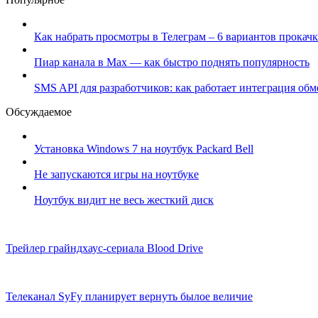
Как набрать просмотры в Телеграм – 6 вариантов прокачк
Пиар канала в Max — как быстро поднять популярность
SMS API для разработчиков: как работает интеграция об
Обсуждаемое
Установка Windows 7 на ноутбук Packard Bell
Не запускаются игры на ноутбуке
Ноутбук видит не весь жесткий диск
Трейлер грайндхаус-сериала Blood Drive
Телеканал SyFy планирует вернуть былое величие