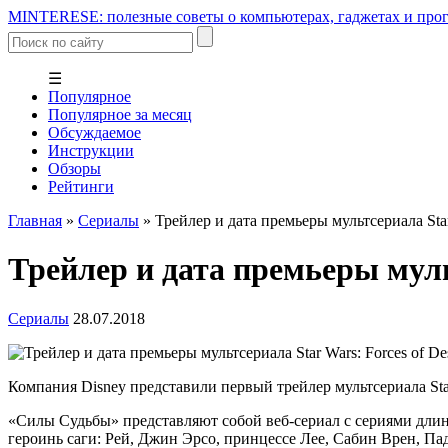
MINTERESE: полезные советы о компьютерах, гаджетах и прог
☰
Популярное
Популярное за месяц
Обсуждаемое
Инструкции
Обзоры
Рейтинги
Главная
»
Сериалы
»
Трейлер и дата премьеры мультсериала Star 
Трейлер и дата премьеры мульт
Сериалы
28.07.2018
Компания Disney представили первый трейлер мультсериала Star
«Силы Судьбы» представляют собой веб-сериал с сериями длин
героинь саги: Рей, Джин Эрсо, принцессе Лее, Сабин Врен, Па