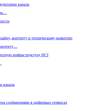
рии…
 контенту…
…
и канала
мена сообщениями в цифровых сервисах