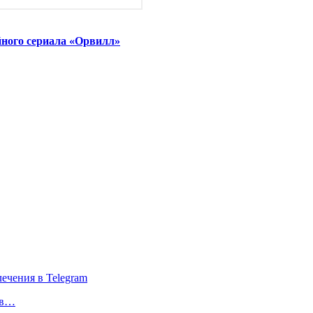
йного сериала «Орвилл»
 в…