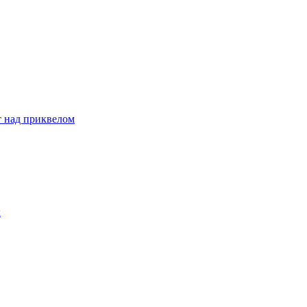
т над приквелом
х