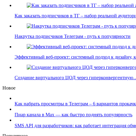
Как заказать подписчиков в ТГ – набор реальной аудито
Накрутка подписчиков Телеграм - путь к популярности
Эффективный веб-проект: системный подход к дизайну,
Создание виртуального ЦОД через гиперконвергентную
Новое
Как набрать просмотры в Телеграм – 6 вариантов прокачк
Пиар канала в Max — как быстро поднять популярность
SMS API для разработчиков: как работает интеграция об
Популярное