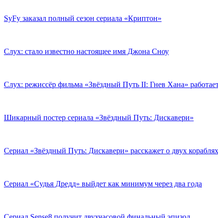
SyFy заказал полный сезон сериала «Криптон»
Слух: стало известно настоящее имя Джона Сноу
Слух: режиссёр фильма «Звёздный Путь II: Гнев Хана» работае
Шикарный постер сериала «Звёздный Путь: Дискавери»
Сериал «Звёздный Путь: Дискавери» расскажет о двух корабля
Сериал «Судья Дредд» выйдет как минимум через два года
Сериал Sense8 получит двухчасовой финальный эпизод