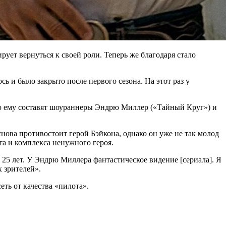
рует вернуться к своей роли. Теперь же благодаря стало
сь и было закрыто после первого сезона. На этот раз у
ию ему составят шоураннеры Эндрю Миллер («Тайный Круг») и
ова противостоит герой Бэйкона, однако он уже не так молод
та и комплекса ненужного героя.
з 25 лет. У Эндрю Миллера фантастическое видение [сериала]. Я
 зрителей».
ть от качества «пилота».