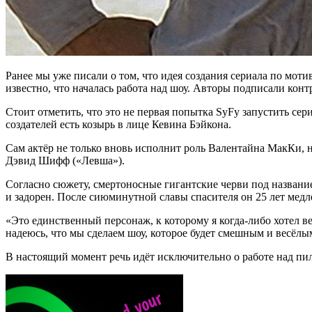
Ранее мы уже писали о том, что идея создания сериала по моти
известно, что началась работа над шоу. Авторы подписали конт
Стоит отметить, что это не первая попытка SyFy запустить сери
создателей есть козырь в лице Кевина Бэйкона.
Сам актёр не только вновь исполнит роль Валентайна МакКи,
Дэвид Шифф («Левша»).
Согласно сюжету, смертоносные гигантские черви под названи
и задорен. После сиюминутной славы спасителя он 25 лет медл
«Это единственный персонаж, к которому я когда-либо хотел вер
надеюсь, что мы сделаем шоу, которое будет смешным и весёлы
В настоящий момент речь идёт исключительно о работе над пил