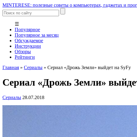
MINTERESE: полезные советы о компьютерах, гаджетах и прог
☰
Популярное
Популярное за месяц
Обсуждаемое
Инструкции
Обзоры
Рейтинги
Главная
»
Сериалы
»
Сериал «Дрожь Земли» выйдет на SyFy
Сериал «Дрожь Земли» выйде
Сериалы
28.07.2018