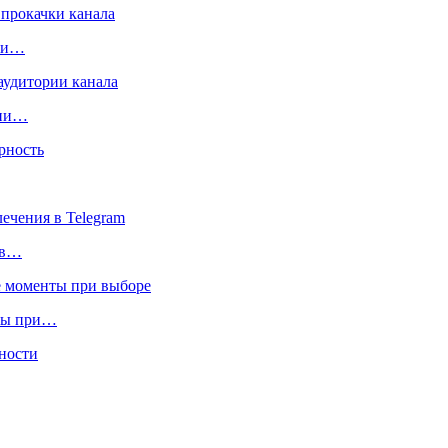
чки…
рии…
 в…
нты при…