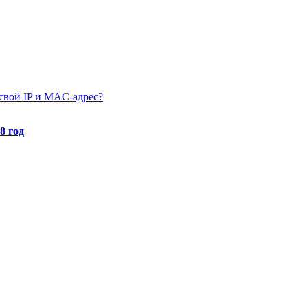
 свой IP и MAC-адрес?
8 год