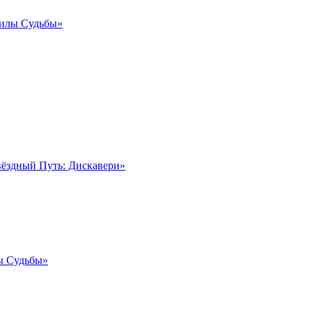
Силы Судьбы»
вёздный Путь: Дискавери»
ы Судьбы»