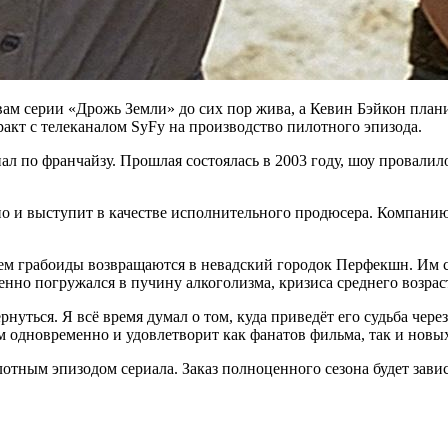
вам серии «Дрожь Земли» до сих пор жива, а Кевин Бэйкон плани
ракт с телеканалом SyFy на производство пилотного эпизода.
ал по франчайзу. Прошлая состоялась в 2003 году, шоу провалило
 но и выступит в качестве исполнительного продюсера. Компан
ем грабоиды возвращаются в невадский городок Перфекшн. Им сн
енно погружался в пучину алкоголизма, кризиса среднего возрас
нуться. Я всё время думал о том, куда приведёт его судьба чере
м одновременно и удовлетворит как фанатов фильма, так и новых
отным эпизодом сериала. Заказ полноценного сезона будет зависе