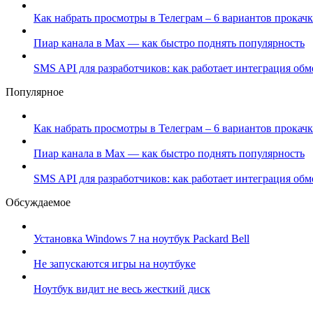
Как набрать просмотры в Телеграм – 6 вариантов прокачк
Пиар канала в Max — как быстро поднять популярность
SMS API для разработчиков: как работает интеграция об
Популярное
Как набрать просмотры в Телеграм – 6 вариантов прокачк
Пиар канала в Max — как быстро поднять популярность
SMS API для разработчиков: как работает интеграция об
Обсуждаемое
Установка Windows 7 на ноутбук Packard Bell
Не запускаются игры на ноутбуке
Ноутбук видит не весь жесткий диск