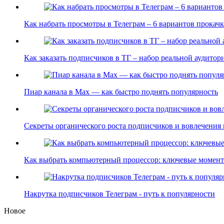
Как набрать просмотры в Телеграм – 6 вариантов прока
Как заказать подписчиков в ТГ – набор реальной аудито
Пиар канала в Max — как быстро поднять популярность
Секреты органического роста подписчиков и вовлечения
Как выбрать компьютерный процессор: ключевые моме
Накрутка подписчиков Телеграм - путь к популярности
Новое