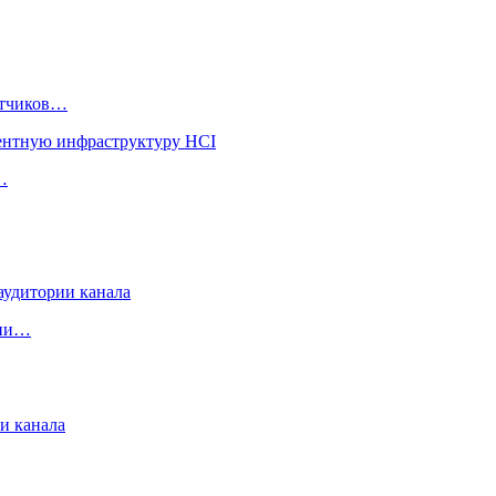
ботчиков…
…
рии…
и канала