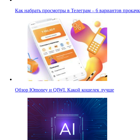
Как набрать просмотры в Телеграм – 6 вариантов прока
Обзор Юmoney и QIWI. Какой кошелек лучше