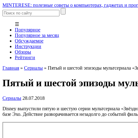
MINTERESE: полезные советы о компьютерах, гаджетах и прог
☰
Популярное
Популярное за месяц
Обсуждаемое
Инструкции
Обзоры
Рейтинги
Главная
»
Сериалы
»
Пятый и шестой эпизоды мультсериала «
Пятый и шестой эпизоды мул
Сериалы
28.07.2018
Disney выпустили пятую и шестую серии мультсериала «Звёзд
базе Эхо. Действие разворачивается незадолго до событий фил