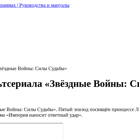
раммах | Руководства и мануалы
Звёздные Войны: Силы Судьбы»
ьтсериала «Звёздные Войны: 
ные Войны: Силы Судьбы». Пятый эпизод посвящён принцессе Ле
ьма «Империя наносит ответный удар».