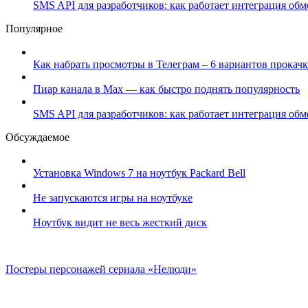
SMS API для разработчиков: как работает интеграция об
Популярное
Как набрать просмотры в Телеграм – 6 вариантов прокачк
Пиар канала в Max — как быстро поднять популярность
SMS API для разработчиков: как работает интеграция об
Обсуждаемое
Установка Windows 7 на ноутбук Packard Bell
Не запускаются игры на ноутбуке
Ноутбук видит не весь жесткий диск
Постеры персонажей сериала «Нелюди»