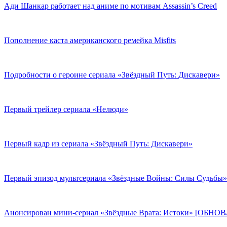
Ади Шанкар работает над аниме по мотивам Assassin’s Creed
Пополнение каста американского ремейка Misfits
Подробности о героине сериала «Звёздный Путь: Дискавери»
Первый трейлер сериала «Нелюди»
Первый кадр из сериала «Звёздный Путь: Дискавери»
Первый эпизод мультсериала «Звёздные Войны: Силы Судьбы»
Анонсирован мини-сериал «Звёздные Врата: Истоки» [ОБНО