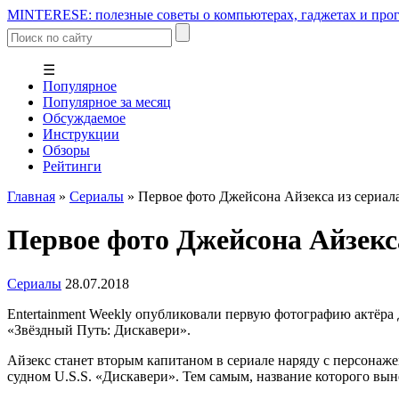
MINTERESE: полезные советы о компьютерах, гаджетах и прог
☰
Популярное
Популярное за месяц
Обсуждаемое
Инструкции
Обзоры
Рейтинги
Главная
»
Сериалы
»
Первое фото Джейсона Айзекса из сериал
Первое фото Джейсона Айзекс
Сериалы
28.07.2018
Entertainment Weekly опубликовали первую фотографию актёра 
«Звёздный Путь: Дискавери».
Айзекс станет вторым капитаном в сериале наряду с персонаж
судном U.S.S. «Дискавери». Тем самым, название которого вын