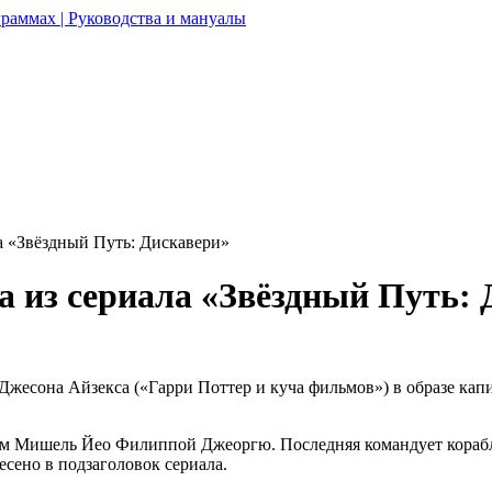
раммах | Руководства и мануалы
а «Звёздный Путь: Дискавери»
а из сериала «Звёздный Путь:
Джесона Айзекса («Гарри Поттер и куча фильмов») в образе капи
ем Мишель Йео Филиппой Джеоргю. Последняя командует кораблё
есено в подзаголовок сериала.