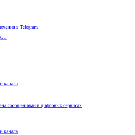
 в…
и канала
мена сообщениями в цифровых сервисах
и канала