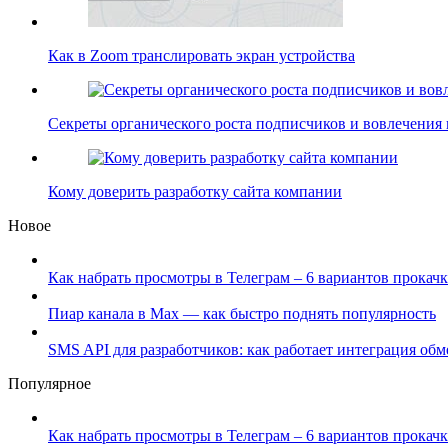
Как в Zoom транслировать экран устройства
Секреты органического роста подписчиков и вовлечения
Кому доверить разработку сайта компании
Новое
Как набрать просмотры в Телеграм – 6 вариантов прокачк
Пиар канала в Max — как быстро поднять популярность
SMS API для разработчиков: как работает интеграция об
Популярное
Как набрать просмотры в Телеграм – 6 вариантов прокачк