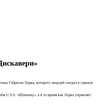
 Дискавери»
тана Гэбриэла Лорка, которого лицедей сыграл в сериале
м U.S.S. «Шэньчжу», а в то время как Лорка управляет