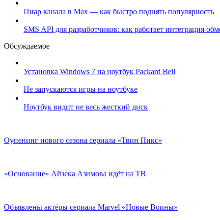
Пиар канала в Max — как быстро поднять популярность
SMS API для разработчиков: как работает интеграция об
Обсуждаемое
Установка Windows 7 на ноутбук Packard Bell
Не запускаются игры на ноутбуке
Ноутбук видит не весь жесткий диск
Оупенинг нового сезона сериала «Твин Пикс»
«Основание» Айзека Азимова идёт на ТВ
Объявлены актёры сериала Marvel «Новые Воины»