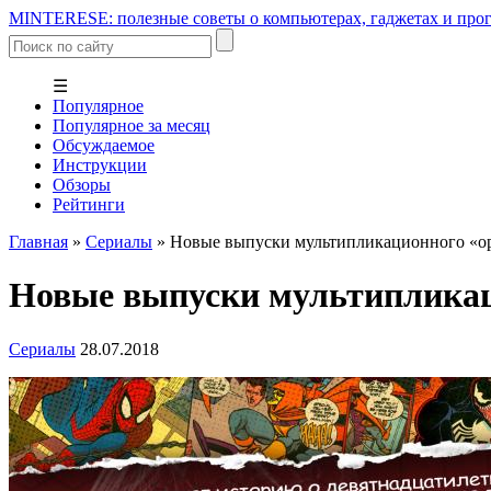
MINTERESE: полезные советы о компьютерах, гаджетах и прог
☰
Популярное
Популярное за месяц
Обсуждаемое
Инструкции
Обзоры
Рейтинги
Главная
»
Сериалы
»
Новые выпуски мультипликационного «о
Новые выпуски мультипликац
Сериалы
28.07.2018