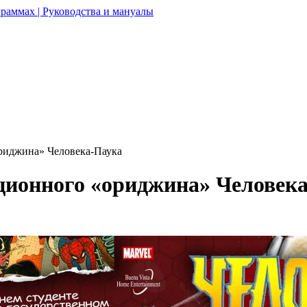
раммах | Руководства и мануалы
риджина» Человека-Паука
ионного «ориджина» Человек