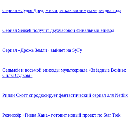
Сериал «Судья Дредд» выйдет как минимум через два года
Сериал Sense8 получит двухчасовой финальный эпизод
Сериал «Дрожь Земли» выйдет на SyFy
Седьмой и восьмой эпизоды мультсериала «Звёздные Войны:
Силы Судьбы»
Ридли Скотт спродюсирует фантастический сериал для Netflix
Режиссёр «Гнева Хана» готовит новый проект по Star Trek