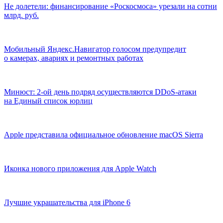
Не долетели: финансирование «Роскосмоса» урезали на сотни
млрд. руб.
Мобильный Яндекс.Навигатор голосом предупредит
о камерах, авариях и ремонтных работах
Минюст: 2-ой день подряд осуществляются DDоS-атаки
на Единый список юрлиц
Apple представила официальное обновление macOS Sierra
Иконка нового приложения для Apple Watch
Лучшие украшательства для iPhone 6