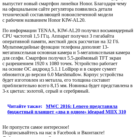
выпустит новый смартфон линейки Honor. Благодаря чему
на официальном сайте регулятора появились детали
технической составляющей новоиспеченной модели
с рабочим названием Honor KIW-AL20.
По информации TENAA, KIW-AL20 получил восьмиядерный
CPU частотой 1,5 ГГц. Аппарат получил 3 гигабайта
оперативной памяти, жесткий диск рассчитан на 32 Гб.
Мультимедийные функции телефона дополнят 13-
мегапиксельная основная камера и 5-мегапиксельная камера
для селфи. Смартфон получил 5.5-дюймовый TFT экран
с разрешением 1920 х 1080 точек. Устройство работает
на основе ОС андроид 5.1.1 Lollipop и в скорее сумеет
обновится до версии 6.0 Marshmallow. Корпус устройства
будет изготовлен из металла, его толщина составит
приблизительно всего 8,15 мм. Новинка будет представлена в
3-х цветах: золотой, серый и серебряный.
Читайте также:
MWC 2016: Lenovo представила
бюджетный планшет «два в одном» ideapad MIIX 310
Не пропусти самое интересное!
Подписывайтесь на нас в
Facebook
и
Вконтакте!