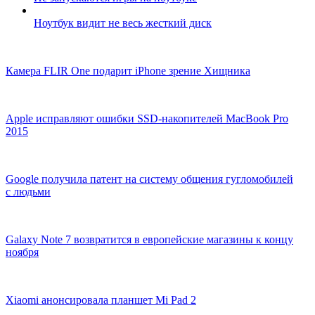
Ноутбук видит не весь жесткий диск
Камера FLIR One подарит iPhone зрение Хищника
Apple исправляют ошибки SSD-накопителей MacBook Pro
2015
Google получила патент на систему общения гугломобилей
с людьми
Galaxy Note 7 возвратится в европейские магазины к концу
ноября
Xiaomi анонсировала планшет Mi Pad 2