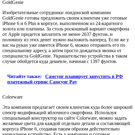
GoldGenie
Изобретательные сотрудники лондонской компании
GoldGenie готовы предложить своим клиентам уже готовые
iPhone 6 и 6 Plus в корпусе, выполненном из 24-каратного
золота или платины. За столь роскошный вариант смартфона
от Apple придется заплатить не менее 2637 фунтов, и
половину из этих денег нужно выложить наперед. Если же у
вас на руках уже имеется iPhone 6, можно отправить его по
специальному адресу, а затем просто дождаться звонка от
специалиста GoldGenie. Украшательство устройства в таком
случае обойдется куда дешевле, начиная с 1397 фунтов.
Читайте также:
Самсунг планирует запустить в РФ
платежный сервис Самсунг Pay
Colorware
Эта компания предлагает своим клиентам куда более широкий
спектр модификаций яблочного смартфона. Используя
специальный конструктор на сайте Colorware, можно задать
желаемые цвета для каждой отдельно детали и составляющей
корпуса iPhone 6, создавая таким образом действительно
уникальное устройство. Есть у компании и готовые