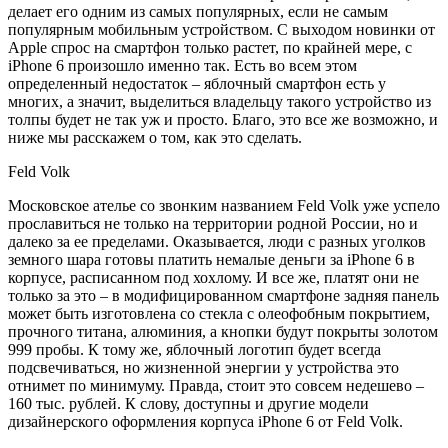
делает его одним из самых популярных, если не самым
популярным мобильным устройством. С выходом новинки от
Apple спрос на смартфон только растет, по крайней мере, с
iPhone 6 произошло именно так. Есть во всем этом
определенный недостаток – яблочный смартфон есть у
многих, а значит, выделиться владельцу такого устройство из
толпы будет не так уж и просто. Благо, это все же возможно, и
ниже мы расскажем о том, как это сделать.
Feld Volk
Московское ателье со звонким названием Feld Volk уже успело
прославиться не только на территории родной России, но и
далеко за ее пределами. Оказывается, люди с разных уголков
земного шара готовы платить немалые деньги за iPhone 6 в
корпусе, расписанном под хохлому. И все же, платят они не
только за это – в модифицированном смартфоне задняя панель
может быть изготовлена со стекла с олеофобным покрытием,
прочного титана, алюминия, а кнопки будут покрыты золотом
999 пробы. К тому же, яблочный логотип будет всегда
подсвечиваться, но жизненной энергии у устройства это
отнимет по минимуму. Правда, стоит это совсем недешево –
160 тыс. рублей. К слову, доступны и другие модели
дизайнерского оформления корпуса iPhone 6 от Feld Volk.