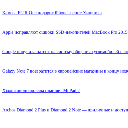
Камера FLIR One подарит iPhone зрение Хищника
Apple исправляют ошибки SSD-накопителей MacBook Pro 2015
Google получила патент на систему общения гугломобилей с л
Galaxy Note 7 возвратится в европейские магазины к концу ноя
Xiaomi анонсировала планшет Mi Pad 2
Archos Diamond 2 Plus и Diamond 2 Note — приличные и досту