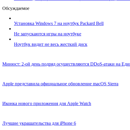
Обсуждаемое
Установка Windows 7 на ноутбук Packard Bell
Не запускаются игры на ноутбуке
Ноутбук видит не весь жесткий диск
Минюст: 2-ой день подряд осуществляются DDоS-атаки на Ед
Apple представила официальное обновление macOS Sierra
Иконка нового приложения для Apple Watch
Лучшие украшательства для iPhone 6