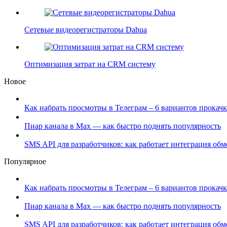
Сетевые видеорегистраторы Dahua
Оптимизация затрат на CRM систему
Новое
Как набрать просмотры в Телеграм – 6 вариантов прокачк
Пиар канала в Max — как быстро поднять популярность
SMS API для разработчиков: как работает интеграция об
Популярное
Как набрать просмотры в Телеграм – 6 вариантов прокачк
Пиар канала в Max — как быстро поднять популярность
SMS API для разработчиков: как работает интеграция об