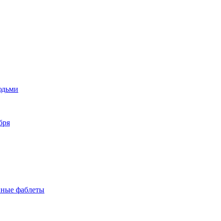
юдьми
бря
пные фаблеты