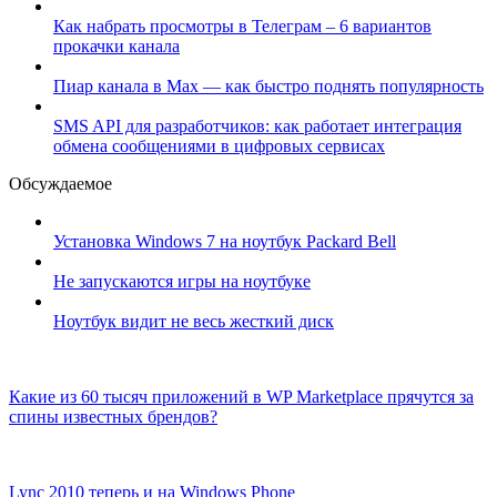
Как набрать просмотры в Телеграм – 6 вариантов
прокачки канала
Пиар канала в Max — как быстро поднять популярность
SMS API для разработчиков: как работает интеграция
обмена сообщениями в цифровых сервисах
Обсуждаемое
Установка Windows 7 на ноутбук Packard Bell
Не запускаются игры на ноутбуке
Ноутбук видит не весь жесткий диск
Какие из 60 тысяч приложений в WP Marketplace прячутся за
спины известных брендов?
Lync 2010 теперь и на Windows Phone