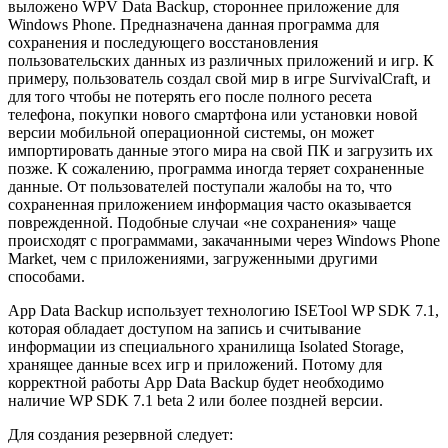
выложено WPV Data Backup, стороннее приложение для
Windows Phone. Предназначена данная программа для
сохранения и последующего восстановления
пользовательских данных из различных приложений и игр. К
примеру, пользователь создал свой мир в игре SurvivalCraft, и
для того чтобы не потерять его после полного ресета
телефона, покупки нового смартфона или установки новой
версии мобильной операционной системы, он может
импортировать данные этого мира на свой ПК и загрузить их
позже. К сожалению, программа иногда теряет сохраненные
данные. От пользователей поступали жалобы на то, что
сохраненная приложением информация часто оказывается
поврежденной. Подобные случаи «не сохранения» чаще
происходят с программами, закачанными через Windows Phone
Market, чем с приложениями, загруженными другими
способами.
App Data Backup использует технологию ISETool WP SDK 7.1,
которая обладает доступом на запись и считывание
информации из специального хранилища Isolated Storage,
хранящее данные всех игр и приложений. Потому для
корректной работы App Data Backup будет необходимо
наличие WP SDK 7.1 beta 2 или более поздней версии.
Для создания резервной следует: