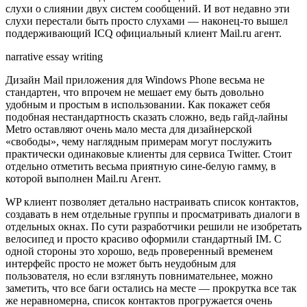
слухи о слиянии двух систем сообщений. И вот недавно эти
слухи перестали быть просто слухами — наконец-то вышел
поддерживающий ICQ официальный клиент Mail.ru агент.
narrative essay writing
Дизайн Mail приложения для Windows Phone весьма не
стандартен, что впрочем не мешает ему быть довольно
удобным и простым в использовании. Как покажет себя
подобная нестандартность сказать сложно, ведь гайд-лайны
Metro оставляют очень мало места для дизайнерской
«свободы», чему наглядным примерам могут послужить
практически одинаковые клиенты для сервиса Twitter. Стоит
отдельно отметить весьма приятную сине-белую гамму, в
которой выполнен Mail.ru Агент.
WP клиент позволяет детально настраивать список контактов,
создавать в нем отдельные группы и просматривать диалоги в
отдельных окнах. По сути разработчики решили не изобретать
велосипед и просто красиво оформили стандартный IM. С
одной стороны это хорошо, ведь проверенный временем
интерфейс просто не может быть неудобным для
пользователя, но если взглянуть повнимательнее, можно
заметить, что все баги остались на месте — прокрутка все так
же неравномерна, список контактов прогружается очень