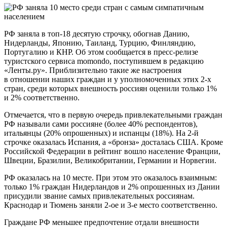
РФ заняла в топ-18 десятую строчку, обогнав Данию,
Нидерланды, Японию, Таиланд, Турцию, Финляндию,
Португалию и КНР. Об этом сообщается в пресс-релизе
туристского сервиса momondo, поступившем в редакцию
«Ленты.ру». Приблизительно такие же настроения
в отношении наших граждан и у уполномоченных этих 2-х
стран, среди которых внешность россиян оценили только 1%
и 2% соответственно.
Отмечается, что в первую очередь привлекательными граждан
РФ называли сами россияне (более 40% респондентов),
итальянцы (20% опрошенных) и испанцы (18%). На 2-й
строчке оказалась Испания, а «бронза» досталась США. Кроме
Российской Федерации в рейтинг вошло население Франции,
Швеции, Бразилии, Великобритании, Германии и Норвегии.
РФ оказалась на 10 месте. При этом это оказалось взаимным:
только 1% граждан Нидерландов и 2% опрошенных из Дании
присудили звание самых привлекательных россиянам.
Краснодар и Тюмень заняли 2-ое и 3-е место соответственно.
Граждане РФ меньшее предпочтение отдали внешности