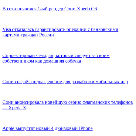
В сети появился 1-ый рендер Сони Xperia C6
Visa отказалась гарантировать операции с банковскими
картами граждан России
Спроектирован чемодан, который следует за своим
собственником как домашняя собачка
Сони создаёт подразделение для разработки мобильных игр
Сони анонсировала новейшую серию флагманских телефонов
— Xperia X
Apple выпустят новый 4-дюймовый IPhone