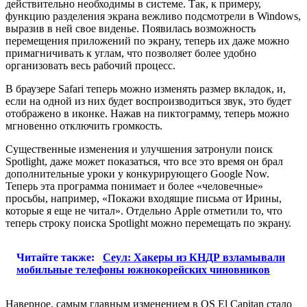
действительно необходимы в системе. Так, к примеру,
функцию разделения экрана вежливо подсмотрели в Windows,
выразив в ней свое виденье. Появилась возможность
перемещения приложений по экрану, теперь их даже можно
примагничивать к углам, что позволяет более удобно
организовать весь рабочий процесс.
В браузере Safari теперь можно изменять размер вкладок, и,
если на одной из них будет воспроизводиться звук, это будет
отображено в иконке. Нажав на пиктограмму, теперь можно
мгновенно отключить громкость.
Существенные изменения и улучшения затронули поиск
Spotlight, даже может показаться, что все это время он брал
дополнительные уроки у конкурирующего Google Now.
Теперь эта программа понимает и более «человечные»
просьбы, например, «Покажи входящие письма от Ирины,
которые я еще не читал». Отдельно Apple отметили то, что
теперь строку поиска Spotlight можно перемещать по экрану.
Читайте также:
Сеул: Хакеры из КНДР взламывали
мобильные телефоны южнокорейских чиновников
Наверное, самым главным изменением в OS El Capitan стало