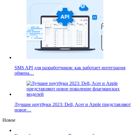
SMS API для разработчиков: как работает интеграция
обмена…
Лучшие ноутбуки 2023: Dell, Acer и Apple представляют
новое…
Новое