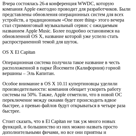
Вчера состоялась 26-я конференция WWDC, которую
компания Apple ежегодно проводит для разработчиков. Были
представлены обновления операционных систем для всех
устройств, а традиционным «One more thing» этого вечера
стал стриминговый музыкальный сервис с ожидаемым
названием Apple Music. Более подробно остановимся на
обновленной OS X, название которой уже успело стать
распространенной темой для шуток.
OS X El Capitan
Операционная система получила такое название в честь
расположенной в парке Йосемити (Калифорния) горной
вершины – Эль Капитан.
Особое внимание в OS X 10.11 купертиновцы уделили
производительности: компания обещает ускорить работу
системы на 50%. Также, Apple отметили, что в новой ОС
переключение между окнами будет происходить вдвое
быстрее, а превью файлов будут открываться в четыре раза
быстрее.
Стоит сказать, что в El Capitan не так уж много новых
функций, и большинство из них можно назвать просто
дополнительными фичами, но все они приятны и