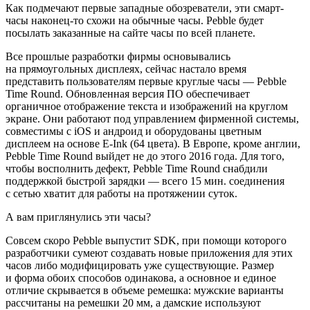
Как подмечают первые западные обозреватели, эти смарт-
часы наконец-то схожи на обычные часы. Pebble будет
посылать заказанные на сайте часы по всей планете.
Все прошлые разработки фирмы основывались
на прямоугольных дисплеях, сейчас настало время
представить пользователям первые круглые часы — Pebble
Time Round. Обновленная версия ПО обеспечивает
органичное отображение текста и изображений на круглом
экране. Они работают под управлением фирменной системы,
совместимы с iOS и андроид и оборудованы цветным
дисплеем на основе E-Ink (64 цвета). В Европе, кроме англии,
Pebble Time Round выйдет не до этого 2016 года. Для того,
чтобы восполнить дефект, Pebble Time Round снабдили
поддержкой быстрой зарядки — всего 15 мин. соединения
с сетью хватит для работы на протяжении суток.
А вам приглянулись эти часы?
Совсем скоро Pebble выпустит SDK, при помощи которого
разработчики сумеют создавать новые приложения для этих
часов либо модифицировать уже существующие. Размер
и форма обоих способов одинакова, а основное и единое
отличие скрывается в объеме ремешка: мужские варианты
рассчитаны на ремешки 20 мм, а дамские используют