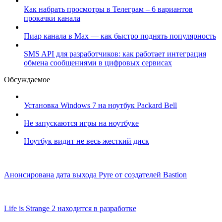
Как набрать просмотры в Телеграм – 6 вариантов
прокачки канала
Пиар канала в Max — как быстро поднять популярность
SMS API для разработчиков: как работает интеграция
обмена сообщениями в цифровых сервисах
Обсуждаемое
Установка Windows 7 на ноутбук Packard Bell
Не запускаются игры на ноутбуке
Ноутбук видит не весь жесткий диск
Анонсирована дата выхода Pyre от создателей Bastion
Life is Strange 2 находится в разработке