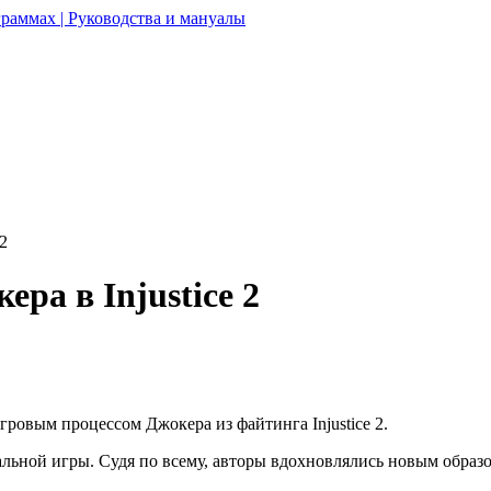
раммах | Руководства и мануалы
2
ра в Injustice 2
гровым процессом Джокера из файтинга Injustice 2.
альной игры. Судя по всему, авторы вдохновлялись новым обра