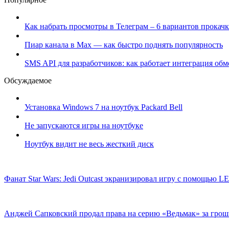
Как набрать просмотры в Телеграм – 6 вариантов прокачк
Пиар канала в Max — как быстро поднять популярность
SMS API для разработчиков: как работает интеграция об
Обсуждаемое
Установка Windows 7 на ноутбук Packard Bell
Не запускаются игры на ноутбуке
Ноутбук видит не весь жесткий диск
Фанат Star Wars: Jedi Outcast экранизировал игру с помощью 
Анджей Сапковский продал права на серию «Ведьмак» за гро