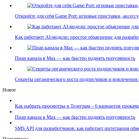
Откройте для себя Game Port: игровые приставки, аксес
Как работают AI-модели: простое объяснение для разра
Пиар канала в Max — как быстро поднять популярность
Секреты органического роста подписчиков и вовлечения
Новое
Как набрать просмотры в Телеграм – 6 вариантов прокачк
Пиар канала в Max — как быстро поднять популярность
SMS API для разработчиков: как работает интеграция об
Популярное