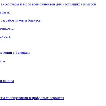
суары и…
ботчиков…
 в…
и канала
мена сообщениями в цифровых сервисах