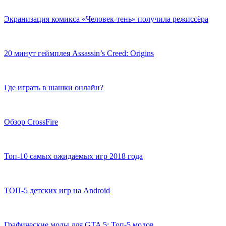
Экранизация комикса «Человек-тень» получила режиссёра
20 минут геймплея Assassin’s Creed: Origins
Где играть в шашки онлайн?
Обзор CrossFire
Топ-10 самых ожидаемых игр 2018 года
ТОП-5 детских игр на Android
Графические моды для GTA 5: Топ-5 модов