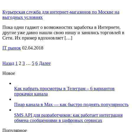
Курьерская служба для интернет-магазинов по Москве на
выгодных условиях
Пока одни гадают о возможностях заработка в Интернете,
другие уже давно нашли свою нишу и занялись торговлей в
Сети. Их пример вдохновляет […]
IT рынок
02.04.2018
Назад
1
2
3
…
5
6
Далее
Новое
Как набрать просмотры в Телеграм – 6 вариантов
прокачки канала
Пиар канала в Max — как быстро поднять популярность
SMS API для разработчиков: как работает интеграция
обмена сообщениями в цифровых сервисах
Популярное