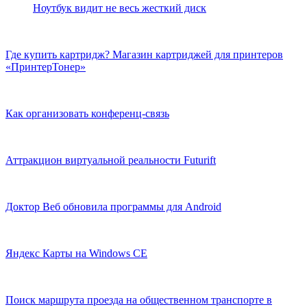
Ноутбук видит не весь жесткий диск
Где купить картридж? Магазин картриджей для принтеров
«ПринтерТонер»
Как организовать конференц-связь
Аттракцион виртуальной реальности Futurift
Доктор Веб обновила программы для Android
Яндекс Карты на Windows CE
Поиск маршрута проезда на общественном транспорте в