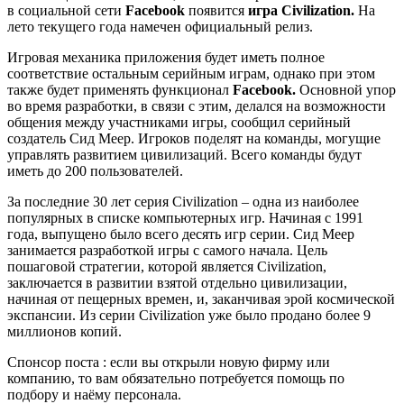
в социальной сети
Facebook
появится
игра Civilization.
На
лето текущего года намечен официальный релиз.
Игровая механика приложения будет иметь полное
соответствие остальным серийным играм, однако при этом
также будет применять функционал
Facebook.
Основной упор
во время разработки, в связи с этим, делался на возможности
общения между участниками игры, сообщил серийный
создатель Сид Меер. Игроков поделят на команды, могущие
управлять развитием цивилизаций. Всего команды будут
иметь до 200 пользователей.
За последние 30 лет серия Civilization – одна из наиболее
популярных в списке компьютерных игр. Начиная с 1991
года, выпущено было всего десять игр серии. Сид Меер
занимается разработкой игры с самого начала. Цель
пошаговой стратегии, которой является Civilization,
заключается в развитии взятой отдельно цивилизации,
начиная от пещерных времен, и, заканчивая эрой космической
экспансии. Из серии Civilization уже было продано более 9
миллионов копий.
Спонсор поста : если вы открыли новую фирму или
компанию, то вам обязательно потребуется помощь по
подбору и наёму персонала.