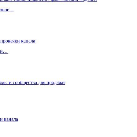
 новое…
чки…
и канала