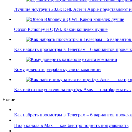
Лучшие ноутбуки 2023: Dell, Acer и Apple представляют
Обзор Юmoney и QIWI. Какой кошелек лучше
Как набрать просмотры в Телеграм – 6 вариантов прока
Кому доверить разработку сайта компании
Как найти покупателя на ноутбук Asus — платформы и…
Новое
Как набрать просмотры в Телеграм – 6 вариантов прокачк
Пиар канала в Max — как быстро поднять популярность