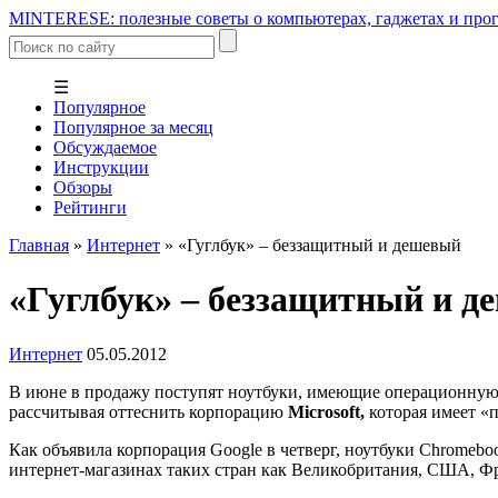
MINTERESE: полезные советы о компьютерах, гаджетах и прог
☰
Популярное
Популярное за месяц
Обсуждаемое
Инструкции
Обзоры
Рейтинги
Главная
»
Интернет
»
«Гуглбук» – беззащитный и дешевый
«Гуглбук» – беззащитный и 
Интернет
05.05.2012
В июне в продажу поступят ноутбуки, имеющие операционну
рассчитывая оттеснить корпорацию
Microsoft,
которая имеет «
Как объявила корпорация Google в четверг, ноутбуки Chromeb
интернет-магазинах таких стран как Великобритания, США, Фр