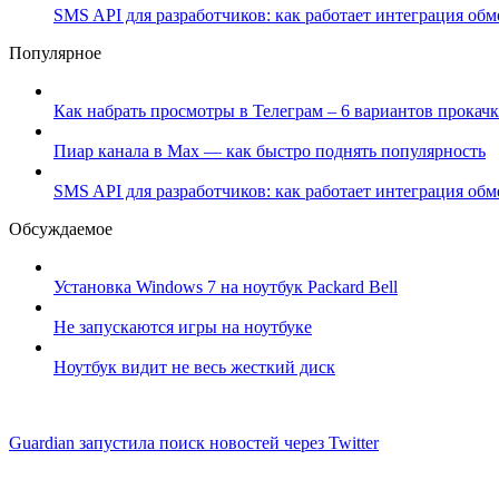
SMS API для разработчиков: как работает интеграция об
Популярное
Как набрать просмотры в Телеграм – 6 вариантов прокачк
Пиар канала в Max — как быстро поднять популярность
SMS API для разработчиков: как работает интеграция об
Обсуждаемое
Установка Windows 7 на ноутбук Packard Bell
Не запускаются игры на ноутбуке
Ноутбук видит не весь жесткий диск
Guardian запустила поиск новостей через Twitter