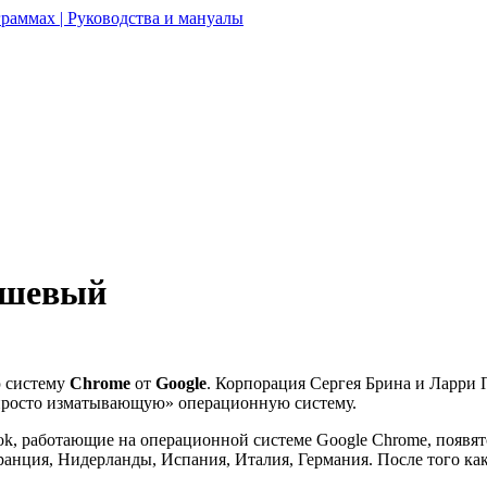
раммах | Руководства и мануалы
дешевый
ю систему
Chrome
от
Google
. Корпорация Сергея Брина и Ларри 
просто изматывающую» операционную систему.
ook, работающие на операционной системе Google Chrome, появя
анция, Нидерланды, Испания, Италия, Германия. После того как