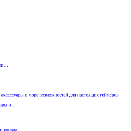
рии…
суары и…
и канала