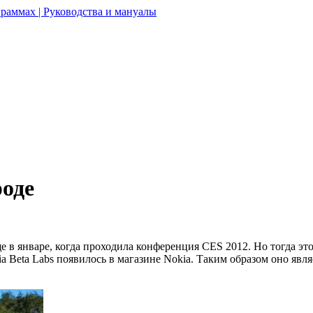
раммах | Руководства и мануалы
роде
 в январе, когда проходила конференция CES 2012. Но тогда э
a Beta Labs появилось в магазине Nokia. Таким образом оно явл