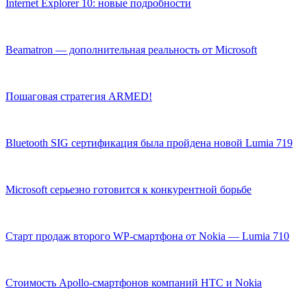
Internet Explorer 10: новые подробности
Beamatron — дополнительная реальность от Microsoft
Пошаговая стратегия ARMED!
Bluetooth SIG сертификация была пройдена новой Lumia 719
Microsoft серьезно готовится к конкурентной борьбе
Старт продаж второго WP-смартфона от Nokia — Lumia 710
Стоимость Apollo-смартфонов компаний HTC и Nokia