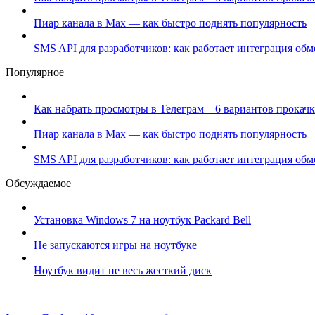
Пиар канала в Max — как быстро поднять популярность
SMS API для разработчиков: как работает интеграция об
Популярное
Как набрать просмотры в Телеграм – 6 вариантов прокачк
Пиар канала в Max — как быстро поднять популярность
SMS API для разработчиков: как работает интеграция об
Обсуждаемое
Установка Windows 7 на ноутбук Packard Bell
Не запускаются игры на ноутбуке
Ноутбук видит не весь жесткий диск