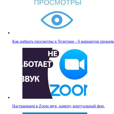
Как набрать просмотры в Телеграм – 6 вариантов прока
Настраиваем в Zoom звук, камеру, виртуальный фон.