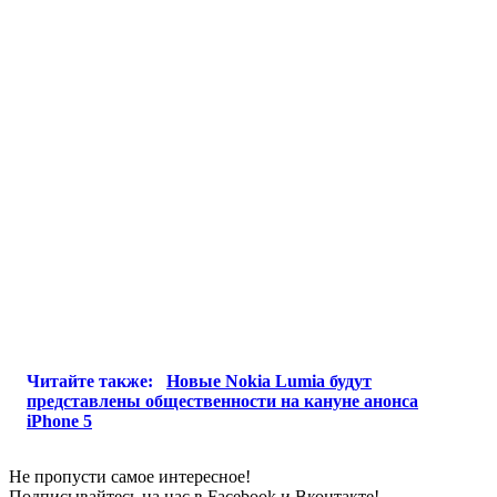
Читайте также:
Новые Nokia Lumia будут
представлены общественности на кануне анонса
iPhone 5
Не пропусти самое интересное!
Подписывайтесь на нас в
Facebook
и
Вконтакте!