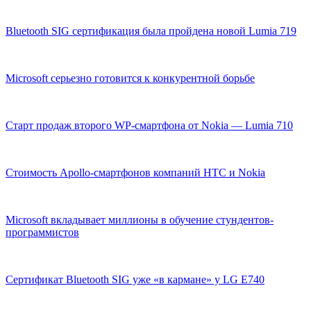
Bluetooth SIG сертификация была пройдена новой Lumia 719
Microsoft серьезно готовится к конкурентной борьбе
Старт продаж второго WP-смартфона от Nokia — Lumia 710
Стоимость Apollo-смартфонов компаний HTC и Nokia
Microsoft вкладывает миллионы в обучение стундентов-
программистов
Сертификат Bluetooth SIG уже «в кармане» у LG E740