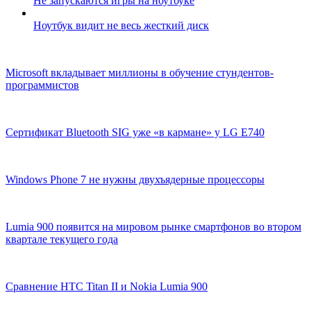
Не запускаются игры на ноутбуке
Ноутбук видит не весь жесткий диск
Microsoft вкладывает миллионы в обучение стундентов-
программистов
Сертификат Bluetooth SIG уже «в кармане» у LG E740
Windows Phone 7 не нужны двухъядерные процессоры
Lumia 900 появится на мировом рынке смартфонов во втором
квартале текущего года
Сравнение HTC Titan II и Nokia Lumia 900