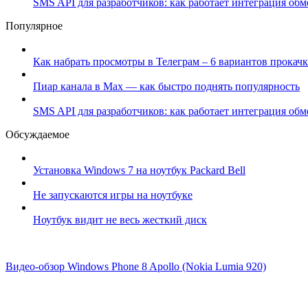
SMS API для разработчиков: как работает интеграция об
Популярное
Как набрать просмотры в Телеграм – 6 вариантов прокачк
Пиар канала в Max — как быстро поднять популярность
SMS API для разработчиков: как работает интеграция об
Обсуждаемое
Установка Windows 7 на ноутбук Packard Bell
Не запускаются игры на ноутбуке
Ноутбук видит не весь жесткий диск
Видео-обзор Windows Phone 8 Apollo (Nokia Lumia 920)