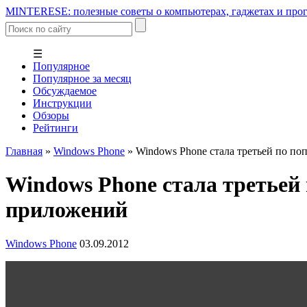
MINTERESE: полезные советы о компьютерах, гаджетах и прог
☰
Популярное
Популярное за месяц
Обсуждаемое
Инструкции
Обзоры
Рейтинги
Главная
»
Windows Phone
»
Windows Phone стала третьей по п
Windows Phone стала третьей
приложений
Windows Phone
03.09.2012