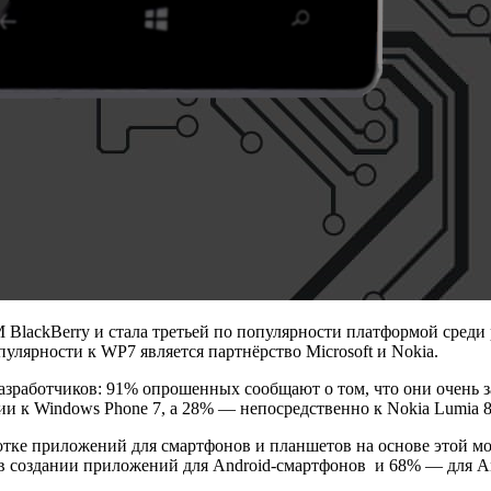
BlackBerry и стала третьей по популярности платформой среди 
улярности к WP7 является партнёрство Microsoft и Nokia.
зработчиков: 91% опрошенных сообщают о том, что они очень з
и к Windows Phone 7, а 28% — непосредственно к Nokia Lumia 8
работке приложений для смартфонов и планшетов на основе этой 
в создании приложений для Android-смартфонов и 68% — для An