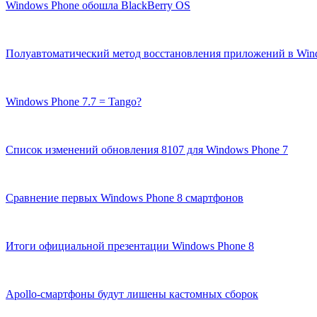
Windows Phone обошла BlackBerry OS
Полуавтоматический метод восстановления приложений в Wind
Windows Phone 7.7 = Tango?
Список изменений обновления 8107 для Windows Phone 7
Сравнение первых Windows Phone 8 смартфонов
Итоги официальной презентации Windows Phone 8
Apollo-смартфоны будут лишены кастомных сборок