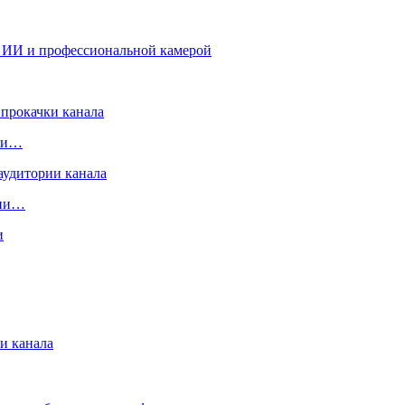
чки…
рии…
и канала