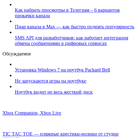
Как набрать просмотры в Телеграм – 6 вариантов
прокачки канала
Пиар канала в Max — как быстро поднять популярность
SMS API для разработчиков: как работает интеграция
обмена сообщениями в цифровых сервисах
Обсуждаемое
Установка Windows 7 на ноутбук Packard Bell
Не запускаются игры на ноутбуке
Ноутбук видит не весь жесткий диск
Xbox Companion, Xbox Live
TIC TAC TOE — пляжные крестики-нолики от студии