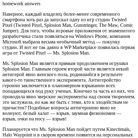
homework answers
Наверное, каждый владелец более-менее современного
смартфона хоть раз да запускал одну из игр студии Twisted
Pixel (Twisted Pixel, Splosion Man, Gunstringer, The Maw, Comic
Jumper). Для того, чтобы игровые приложения от знаменитого
разработчика стали появляться на Windows Phone, компания
Microsoft выбрала весьма необычный метод — покупку
студии. И вот не так давно в WP Marketplace появилась первая
игра от Twisted Pixel — Ms. Splosion Man.
Ms. Splosion Man является прямым продолжением игрушки
Splosion Man. Главным героем второй части является некий
антигерой явно женского пола, родившийся в результате
какого-то таинственного эксперимента. Антигеройство
героини заключается в планомерном взрывании всех
попадающихся под руку ученых. Конечно та часть из них, что
проводила явно зверские эксперименты над своим творением,
это заслужила, но как же быть с теми, кто к злодействам не
причастен? Подобные вопросы антигероиню явно не
волнуют, белый халат — взрыв, заумная физиономия —
взрыв, очки на носу — взрыв!
Планируется что Ms. Splosion Man пойдет путем Kinectimals,
Halo Waypoint и в скором времени появится на персональных