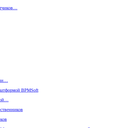
ботчиков…
рии…
мой…
иков