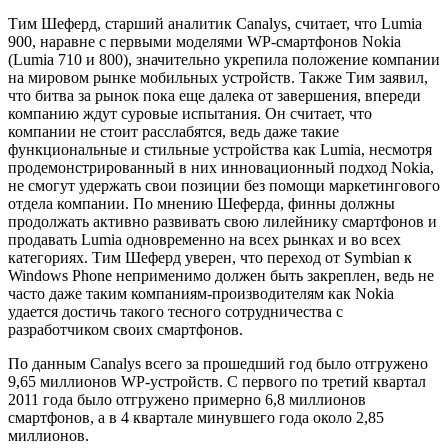
Тим Шеферд, старший аналитик Canalys, считает, что Lumia
900, наравне с первыми моделями WP-смартфонов Nokia
(Lumia 710 и 800), значительно укрепила положение компании
на мировом рынке мобильных устройств. Также Тим заявил,
что битва за рынок пока еще далека от завершения, впереди
компанию ждут суровые испытания. Он считает, что
компании не стоит расслабятся, ведь даже такие
функциональные и стильные устройства как Lumia, несмотря
продемонстрированный в них инновационный подход Nokia,
не смогут удержать свои позиции без помощи маркетингового
отдела компании. По мнению Шеферда, финны должны
продолжать активно развивать свою лилейнику смартфонов и
продавать Lumia одновременно на всех рынках и во всех
категориях. Тим Шеферд уверен, что переход от Symbian к
Windows Phone неприменимо должен быть закреплен, ведь не
часто даже таким компаниям-производителям как Nokia
удается достичь такого тесного сотрудничества с
разработчиком своих смартфонов.
По данным Canalys всего за прошедший год было отгружено
9,65 миллионов WP-устройств. С первого по третий квартал
2011 года было отгружено примерно 6,8 миллионов
смартфонов, а в 4 квартале минувшего года около 2,85
миллионов.