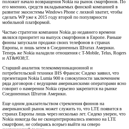
положит начало возвращения Nokia на рынок смартфонов. По
его мнению, средств вкладываемых финской компанией в
развитие экосистемы Windows Phone с лихвой хватит, чтобы
сделать WP уже к 2015 году второй по популярности
мобильной платформой.
Частью стратегии компании Nokia до недавнего времени
являлся приоритет на выпуск смартфонов в Европе. Раньше
финны запускали продажи своих телефонов в странах
Европы, и лишь затем в Соединенных Штатах Америки.
Теперь же Nokia наладили отношения с T-Mobile, Telus, Rogers
и AT&#038;T.
Старший аналитик телекоммуникационной и
потребительской техники IHS Франсис Сидеко заявил, что
презентация Nokia Lumia 900 в совокупности заключением
ряда договоров с ведущими американскими операторами ясно
говорит о намерении Nokia серьезно закрепится на рынке
Соединенных Штатов Америки.
Еще одним доказательством стремления финнов на
американский рынок может служить то, что LTE появится в
странах Европы лишь через несколько лет. Сидеко уверен, что
Nokia никогда бы не сконцентрировались именно на LTE
смартфоне, не собираясь всерьез выйти на северо